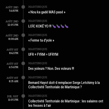
MARTINIQUE
AOÛT 2ND
5:48 PM
« Nou ka gadé MAS pasé »
MARTINIQUE
AOÛT 2ND
12:05 PM
LOÏC KOKÉ YO !!!
MARTINIQUE
AOÛT 2ND
8:08 AM
« Ferme ta d’yole »
MARTINIQUE
AOÛT 1ST
8:42 PM
UFR + FYRM = UFRYM
MARTINIQUE
AOÛT 1ST
6:56 PM
Des yoleurs ? Non. Des voleurs !!!
MARTINIQUE
AOÛT 1ST
8:35 AM
Bernard Hayot doit-il remplacer Serge Letchimy à la
Collectivité Territoriale de Martinique ?
MARTINIQUE
JUIL 31ST
11:05 PM
Collectivité Territoriale de Martinique : les salaires ont
les fesses à l’air