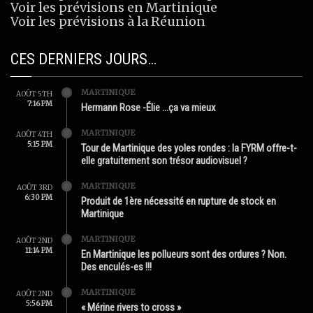
Voir les prévisions en Martinique
Voir les prévisions à la Réunion
CES DERNIERS JOURS…
MARTINIQUE
AOÛT 5TH
7:16 PM
Hermann Rose -Élie …ça va mieux
MARTINIQUE
AOÛT 4TH
5:15 PM
Tour de Martinique des yoles rondes : la FYRM offre-t-
elle gratuitement son trésor audiovisuel ?
MARTINIQUE
AOÛT 3RD
6:30 PM
Produit de 1ère nécessité en rupture de stock en
Martinique
MARTINIQUE
AOÛT 2ND
11:14 PM
En Martinique les pollueurs sont des ordures ? Non.
Des enculés-es !!!
MARTINIQUE
AOÛT 2ND
5:56 PM
« Mérine rivers to cross »