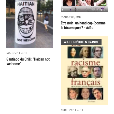
MARS 5TH, 2017
Etre noir : un handicap (comme
le trisomique) ? - vidéo
AUJOURD'HUI EN FRANCE
MARS 5TH, 2018
Santiago du Chili : "Haitian not
welcome"
AVRIL 29TH, 2013