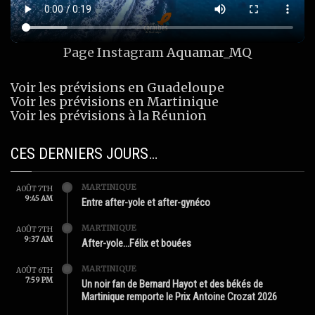
Page Instagram
Aquamar_MQ
Voir les prévisions en Guadeloupe
Voir les prévisions en Martinique
Voir les prévisions à la Réunion
CES DERNIERS JOURS…
MARTINIQUE
AOÛT 7TH
9:45 AM
Entre after-yole et after-gynéco
MARTINIQUE
AOÛT 7TH
9:37 AM
After-yole…Félix et bouées
MARTINIQUE
AOÛT 6TH
7:59 PM
Un noir fan de Bernard Hayot et des békés de
Martinique remporte le Prix Antoine Crozat 2026