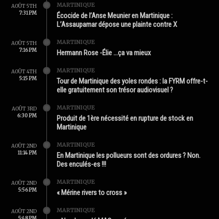
MARTINIQUE
AOÛT 5TH
7:31 PM
Écocide de l’Anse Meunier en Martinique :
L’Assaupamar dépose une plainte contre X
MARTINIQUE
AOÛT 5TH
7:16 PM
Hermann Rose -Élie …ça va mieux
MARTINIQUE
AOÛT 4TH
5:15 PM
Tour de Martinique des yoles rondes : la FYRM offre-t-
elle gratuitement son trésor audiovisuel ?
MARTINIQUE
AOÛT 3RD
6:30 PM
Produit de 1ère nécessité en rupture de stock en
Martinique
MARTINIQUE
AOÛT 2ND
11:14 PM
En Martinique les pollueurs sont des ordures ? Non.
Des enculés-es !!!
MARTINIQUE
AOÛT 2ND
5:56 PM
« Mérine rivers to cross »
MARTINIQUE
AOÛT 2ND
5:48 PM