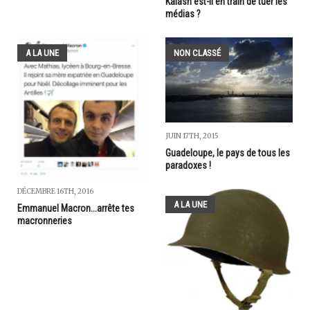
Kalash est-il en train de tuer les
médias ?
A LA UNE
NON CLASSÉ
JUIN 17TH, 2015
Guadeloupe, le pays de tous les
paradoxes !
DÉCEMBRE 16TH, 2016
A LA UNE
Emmanuel Macron...arrête tes
macronneries