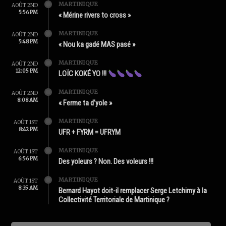
MARTINIQUE
AOÛT 2ND
5:56 PM
« Mérine rivers to cross »
MARTINIQUE
AOÛT 2ND
5:48 PM
« Nou ka gadé MAS pasé »
MARTINIQUE
AOÛT 2ND
12:05 PM
LOÏC KOKÉ YO !!!
MARTINIQUE
AOÛT 2ND
8:08 AM
« Ferme ta d’yole »
MARTINIQUE
AOÛT 1ST
8:42 PM
UFR + FYRM = UFRYM
MARTINIQUE
AOÛT 1ST
6:56 PM
Des yoleurs ? Non. Des voleurs !!!
MARTINIQUE
AOÛT 1ST
8:35 AM
Bernard Hayot doit-il remplacer Serge Letchimy à la
Collectivité Territoriale de Martinique ?