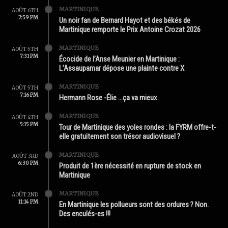
MARTINIQUE
AOÛT 6TH
7:59 PM
Un noir fan de Bernard Hayot et des békés de
Martinique remporte le Prix Antoine Crozat 2026
MARTINIQUE
AOÛT 5TH
7:31 PM
Écocide de l’Anse Meunier en Martinique :
L’Assaupamar dépose une plainte contre X
MARTINIQUE
AOÛT 5TH
7:16 PM
Hermann Rose -Élie …ça va mieux
MARTINIQUE
AOÛT 4TH
5:15 PM
Tour de Martinique des yoles rondes : la FYRM offre-t-
elle gratuitement son trésor audiovisuel ?
MARTINIQUE
AOÛT 3RD
6:30 PM
Produit de 1ère nécessité en rupture de stock en
Martinique
MARTINIQUE
AOÛT 2ND
11:14 PM
En Martinique les pollueurs sont des ordures ? Non.
Des enculés-es !!!