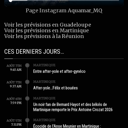
Page Instagram
Aquamar_MQ
Voir les prévisions en Guadeloupe
Voir les prévisions en Martinique
Voir les prévisions à la Réunion
CES DERNIERS JOURS…
MARTINIQUE
AOÛT 7TH
9:45 AM
Entre after-yole et after-gynéco
MARTINIQUE
AOÛT 7TH
9:37 AM
After-yole…Félix et bouées
MARTINIQUE
AOÛT 6TH
7:59 PM
Un noir fan de Bernard Hayot et des békés de
Martinique remporte le Prix Antoine Crozat 2026
MARTINIQUE
AOÛT 5TH
7:31 PM
Écocide de l’Anse Meunier en Martinique :