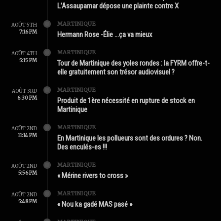
L’Assaupamar dépose une plainte contre X
MARTINIQUE
AOÛT 5TH
7:16 PM
Hermann Rose -Élie …ça va mieux
MARTINIQUE
AOÛT 4TH
5:15 PM
Tour de Martinique des yoles rondes : la FYRM offre-t-
elle gratuitement son trésor audiovisuel ?
MARTINIQUE
AOÛT 3RD
6:30 PM
Produit de 1ère nécessité en rupture de stock en
Martinique
MARTINIQUE
AOÛT 2ND
11:14 PM
En Martinique les pollueurs sont des ordures ? Non.
Des enculés-es !!!
MARTINIQUE
AOÛT 2ND
5:56 PM
« Mérine rivers to cross »
MARTINIQUE
AOÛT 2ND
5:48 PM
« Nou ka gadé MAS pasé »