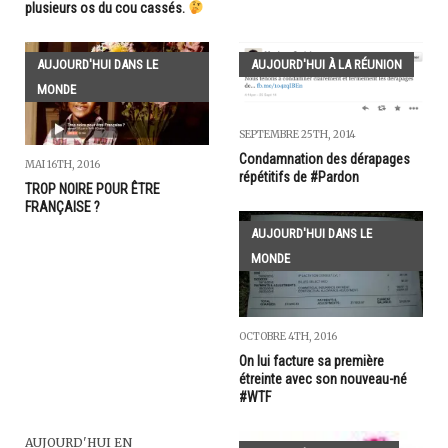
plusieurs os du cou cassés.
AUJOURD'HUI DANS LE
AUJOURD'HUI À LA RÉUNION
MONDE
SEPTEMBRE 25TH, 2014
Condamnation des dérapages
MAI 16TH, 2016
répétitifs de #Pardon
TROP NOIRE POUR ÊTRE
FRANÇAISE ?
AUJOURD'HUI DANS LE
MONDE
OCTOBRE 4TH, 2016
On lui facture sa première
étreinte avec son nouveau-né
#WTF
AUJOURD'HUI EN