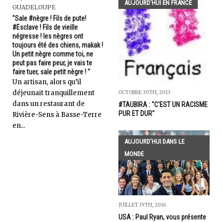
AUJOURD'HUI EN FRANCE
GUADELOUPE
"Sale #nègre ! Fils de pute!
#Esclave ! Fils de vieille
négresse ! les nègres ont
toujours été des chiens, makak !
Un petit nègre comme toi, ne
peut pas faire peur, je vais te
faire tuer, sale petit nègre ! "
Un artisan, alors qu’il
déjeunait tranquillement
OCTOBRE 30TH, 2013
dans un restaurant de
#TAUBIRA : "C'EST UN RACISME
PUR ET DUR"
Rivière-Sens à Basse-Terre
en...
AUJOURD'HUI DANS LE
MONDE
JUILLET 19TH, 2016
USA : Paul Ryan, vous présente