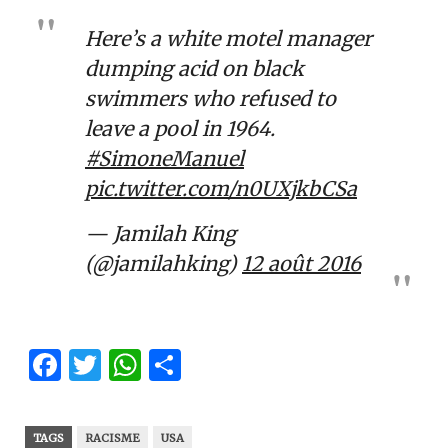
Here’s a white motel manager
dumping acid on black
swimmers who refused to
leave a pool in 1964.
#SimoneManuel
pic.twitter.com/n0UXjkbCSa
— Jamilah King
(@jamilahking)
12 août 2016
Facebook
Twitter
WhatsApp
Partager
TAGS
RACISME
USA