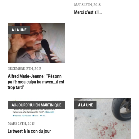
MARS 12TH, 2018
Merci c'est s'il...
A LA UNE
DÉCEMBRE 17TH, 2017
Alfred Marie-Jeanne : "Pèsonn
pa fè mea culpa ba mwen...il est
trop tard"
AUJOURD'HUI EN MARTINIQUE
A LA UNE
MARS 28TH, 2013
Le tweet à la con du jour