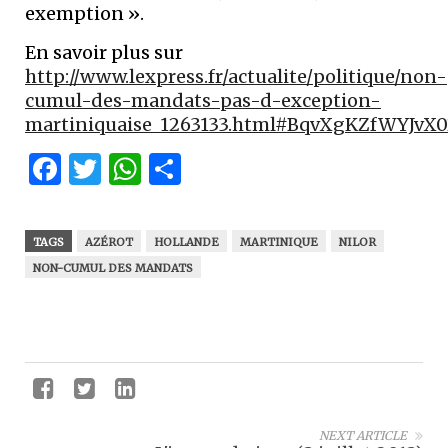
exemption ».
En savoir plus sur
http://www.lexpress.fr/actualite/politique/non-
cumul-des-mandats-pas-d-exception-
martiniquaise_1263133.html#BqvXgKZfWYJvX0
Facebook
Twitter
WhatsApp
Partager
TAGS
AZÉROT
HOLLANDE
MARTINIQUE
NILOR
NON-CUMUL DES MANDATS
NEXT ARTICLE