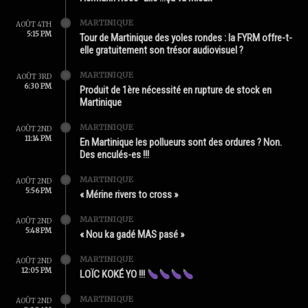
MARTINIQUE
AOÛT 4TH
5:15 PM
Tour de Martinique des yoles rondes : la FYRM offre-t-
elle gratuitement son trésor audiovisuel ?
MARTINIQUE
AOÛT 3RD
6:30 PM
Produit de 1ère nécessité en rupture de stock en
Martinique
MARTINIQUE
AOÛT 2ND
11:14 PM
En Martinique les pollueurs sont des ordures ? Non.
Des enculés-es !!!
MARTINIQUE
AOÛT 2ND
5:56 PM
« Mérine rivers to cross »
MARTINIQUE
AOÛT 2ND
5:48 PM
« Nou ka gadé MAS pasé »
MARTINIQUE
AOÛT 2ND
12:05 PM
LOÏC KOKÉ YO !!!
MARTINIQUE
AOÛT 2ND