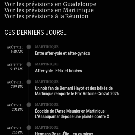
Voir les prévisions en Guadeloupe
Voir les prévisions en Martinique
Voir les prévisions à la Réunion
CES DERNIERS JOURS…
MARTINIQUE
AOÛT 7TH
9:45 AM
Entre after-yole et after-gynéco
MARTINIQUE
AOÛT 7TH
9:37 AM
After-yole…Félix et bouées
MARTINIQUE
AOÛT 6TH
7:59 PM
Un noir fan de Bernard Hayot et des békés de
Martinique remporte le Prix Antoine Crozat 2026
MARTINIQUE
AOÛT 5TH
7:31 PM
Écocide de l’Anse Meunier en Martinique :
L’Assaupamar dépose une plainte contre X
MARTINIQUE
AOÛT 5TH
7:16 PM
Hermann Rose -Élie …ça va mieux