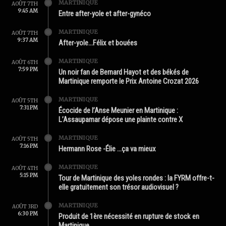
MARTINIQUE
AOÛT 7TH
9:45 AM
Entre after-yole et after-gynéco
MARTINIQUE
AOÛT 7TH
9:37 AM
After-yole…Félix et bouées
MARTINIQUE
AOÛT 6TH
7:59 PM
Un noir fan de Bernard Hayot et des békés de
Martinique remporte le Prix Antoine Crozat 2026
MARTINIQUE
AOÛT 5TH
7:31 PM
Écocide de l’Anse Meunier en Martinique :
L’Assaupamar dépose une plainte contre X
MARTINIQUE
AOÛT 5TH
7:16 PM
Hermann Rose -Élie …ça va mieux
MARTINIQUE
AOÛT 4TH
5:15 PM
Tour de Martinique des yoles rondes : la FYRM offre-t-
elle gratuitement son trésor audiovisuel ?
MARTINIQUE
AOÛT 3RD
6:30 PM
Produit de 1ère nécessité en rupture de stock en
Martinique