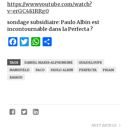
https://www.youtube.com/watch?
v=erGC481RRg0
sondage subsidiaire: Paulo Albin est
incontournable dans la Perfecta ?
Facebook
Twitter
WhatsApp
Partager
TAGS
DANIEL MARIE-ALPHONSINE
GUADELOUPE
MANSFIELD
PACO
PAULO ALBIN
PERFECTA
PRIAM
RAVAUD
NEXT ARTICLE