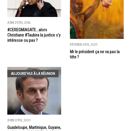
JUIN 25TH, 2014
#CEREGMIAGATE...alors
Christiane #Taubira la justice s'y
intéresse ou pas ?
FÉVRIER 6TH, 2025
Mr le président ça ne va pas la
tête ?
AUJOURD'HUI À LA RÉUNION
JUIN 13TH, 2023
Guadeloupe, Martinique, Guyane,