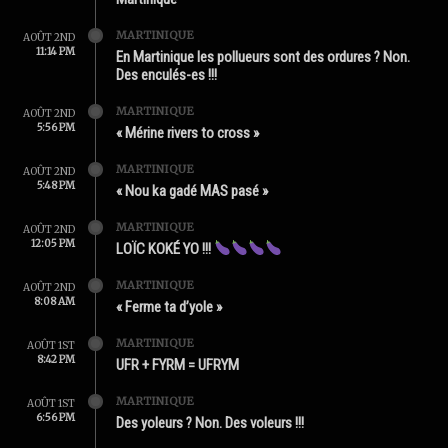
MARTINIQUE
AOÛT 2ND
11:14 PM
En Martinique les pollueurs sont des ordures ? Non.
Des enculés-es !!!
MARTINIQUE
AOÛT 2ND
5:56 PM
« Mérine rivers to cross »
MARTINIQUE
AOÛT 2ND
5:48 PM
« Nou ka gadé MAS pasé »
MARTINIQUE
AOÛT 2ND
12:05 PM
LOÏC KOKÉ YO !!!
MARTINIQUE
AOÛT 2ND
8:08 AM
« Ferme ta d’yole »
MARTINIQUE
AOÛT 1ST
8:42 PM
UFR + FYRM = UFRYM
MARTINIQUE
AOÛT 1ST
6:56 PM
Des yoleurs ? Non. Des voleurs !!!