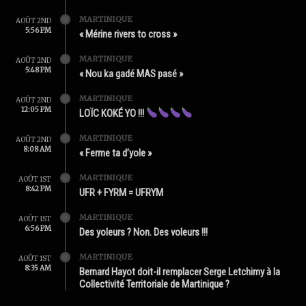
MARTINIQUE
AOÛT 2ND
5:56 PM
« Mérine rivers to cross »
MARTINIQUE
AOÛT 2ND
5:48 PM
« Nou ka gadé MAS pasé »
MARTINIQUE
AOÛT 2ND
12:05 PM
LOÏC KOKÉ YO !!!
MARTINIQUE
AOÛT 2ND
8:08 AM
« Ferme ta d’yole »
MARTINIQUE
AOÛT 1ST
8:42 PM
UFR + FYRM = UFRYM
MARTINIQUE
AOÛT 1ST
6:56 PM
Des yoleurs ? Non. Des voleurs !!!
MARTINIQUE
AOÛT 1ST
8:35 AM
Bernard Hayot doit-il remplacer Serge Letchimy à la
Collectivité Territoriale de Martinique ?