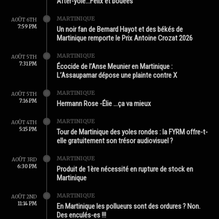
After-yole…Félix et bouées
MARTINIQUE
AOÛT 6TH
7:59 PM
Un noir fan de Bernard Hayot et des békés de
Martinique remporte le Prix Antoine Crozat 2026
MARTINIQUE
AOÛT 5TH
7:31 PM
Écocide de l’Anse Meunier en Martinique :
L’Assaupamar dépose une plainte contre X
MARTINIQUE
AOÛT 5TH
7:16 PM
Hermann Rose -Élie …ça va mieux
MARTINIQUE
AOÛT 4TH
5:15 PM
Tour de Martinique des yoles rondes : la FYRM offre-t-
elle gratuitement son trésor audiovisuel ?
MARTINIQUE
AOÛT 3RD
6:30 PM
Produit de 1ère nécessité en rupture de stock en
Martinique
MARTINIQUE
AOÛT 2ND
11:14 PM
En Martinique les pollueurs sont des ordures ? Non.
Des enculés-es !!!