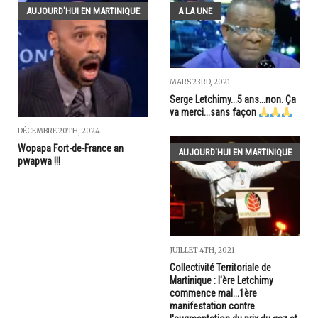
AUJOURD'HUI EN MARTINIQUE
A LA UNE
MARS 23RD, 2021
Serge Letchimy...5 ans...non. Ça
va merci...sans façon
DÉCEMBRE 20TH, 2024
Wopapa Fort-de-France an
AUJOURD'HUI EN MARTINIQUE
pwapwa !!!
JUILLET 4TH, 2021
Collectivité Territoriale de
Martinique : l'ère Letchimy
commence mal...1ère
manifestation contre