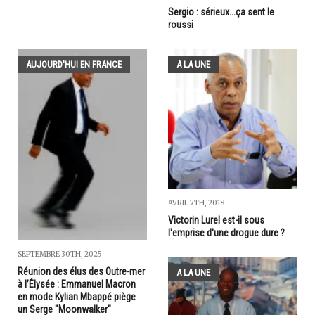
Sergio : sérieux...ça sent le
roussi
AUJOURD'HUI EN FRANCE
A LA UNE
AVRIL 7TH, 2018
Victorin Lurel est-il sous
l'emprise d'une drogue dure ?
SEPTEMBRE 30TH, 2025
Réunion des élus des Outre-mer
A LA UNE
à l’Élysée : Emmanuel Macron
en mode Kylian Mbappé piège
un Serge "Moonwalker"