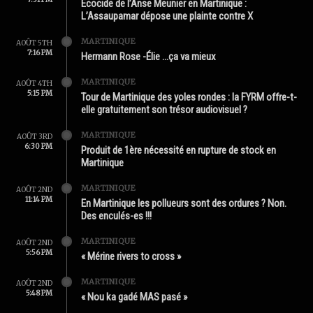
Écocide de l’Anse Meunier en Martinique :
L’Assaupamar dépose une plainte contre X
MARTINIQUE
AOÛT 5TH
7:16 PM
Hermann Rose -Élie …ça va mieux
MARTINIQUE
AOÛT 4TH
5:15 PM
Tour de Martinique des yoles rondes : la FYRM offre-t-
elle gratuitement son trésor audiovisuel ?
MARTINIQUE
AOÛT 3RD
6:30 PM
Produit de 1ère nécessité en rupture de stock en
Martinique
MARTINIQUE
AOÛT 2ND
11:14 PM
En Martinique les pollueurs sont des ordures ? Non.
Des enculés-es !!!
MARTINIQUE
AOÛT 2ND
5:56 PM
« Mérine rivers to cross »
MARTINIQUE
AOÛT 2ND
5:48 PM
« Nou ka gadé MAS pasé »