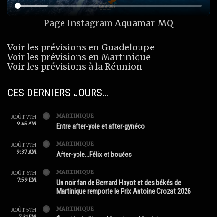
Page Instagram
Aquamar_MQ
Voir les prévisions en Guadeloupe
Voir les prévisions en Martinique
Voir les prévisions à la Réunion
CES DERNIERS JOURS…
MARTINIQUE
AOÛT 7TH
9:45 AM
Entre after-yole et after-gynéco
MARTINIQUE
AOÛT 7TH
9:37 AM
After-yole…Félix et bouées
MARTINIQUE
AOÛT 6TH
7:59 PM
Un noir fan de Bernard Hayot et des békés de
Martinique remporte le Prix Antoine Crozat 2026
MARTINIQUE
AOÛT 5TH
7:31 PM