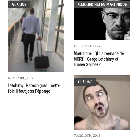
A LA UNE
AUJOURD'HUI EN MARTINIQUE
AVRIL 13TH, 2024
Martinique : QUI a menacé de
MORT ...Serge Letchimy et
Lucien Saliber ?
AVRIL 23RD, 2017
A LA UNE
Letchimy...Hamon gars... cette
fois il faut jeter l'éponge
MARS 10TH, 2018