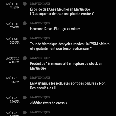
MARTINIQUE
AOÛT 5TH
7:31 PM
Écocide de l’Anse Meunier en Martinique :
L’Assaupamar dépose une plainte contre X
MARTINIQUE
AOÛT 5TH
7:16 PM
Hermann Rose -Élie …ça va mieux
MARTINIQUE
AOÛT 4TH
5:15 PM
Tour de Martinique des yoles rondes : la FYRM offre-t-
elle gratuitement son trésor audiovisuel ?
MARTINIQUE
AOÛT 3RD
6:30 PM
Produit de 1ère nécessité en rupture de stock en
Martinique
MARTINIQUE
AOÛT 2ND
11:14 PM
En Martinique les pollueurs sont des ordures ? Non.
Des enculés-es !!!
MARTINIQUE
AOÛT 2ND
5:56 PM
« Mérine rivers to cross »
MARTINIQUE
AOÛT 2ND