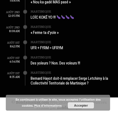
5:48 PM
« Nou ka gadé MAS pasé »
MARTINIQUE
AOÛT 2ND
12:05 PM
LOÏC KOKÉ YO !!!
MARTINIQUE
AOÛT 2ND
8:08 AM
« Ferme ta d’yole »
MARTINIQUE
AOÛT 1ST
8:42 PM
UFR + FYRM = UFRYM
MARTINIQUE
AOÛT 1ST
6:56 PM
Des yoleurs ? Non. Des voleurs !!!
MARTINIQUE
AOÛT 1ST
8:35 AM
Bernard Hayot doit-il remplacer Serge Letchimy à la
Collectivité Territoriale de Martinique ?
En continuant à utiliser le site, vous acceptez l’utilisation des
©
Bondamanjak.com
1994-2020 - Tous droits réservés
Accepter
cookies.
Plus d’informations
Produit par
Bondamanjak