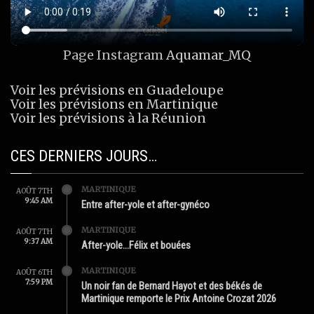
Page Instagram
Aquamar_MQ
Voir les prévisions en Guadeloupe
Voir les prévisions en Martinique
Voir les prévisions à la Réunion
CES DERNIERS JOURS…
MARTINIQUE
AOÛT 7TH
9:45 AM
Entre after-yole et after-gynéco
MARTINIQUE
AOÛT 7TH
9:37 AM
After-yole…Félix et bouées
MARTINIQUE
AOÛT 6TH
7:59 PM
Un noir fan de Bernard Hayot et des békés de
Martinique remporte le Prix Antoine Crozat 2026