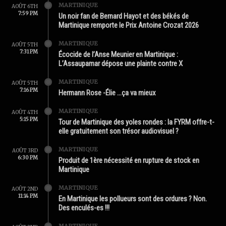
MARTINIQUE
AOÛT 6TH
7:59 PM
Un noir fan de Bernard Hayot et des békés de
Martinique remporte le Prix Antoine Crozat 2026
MARTINIQUE
AOÛT 5TH
7:31 PM
Écocide de l’Anse Meunier en Martinique :
L’Assaupamar dépose une plainte contre X
MARTINIQUE
AOÛT 5TH
7:16 PM
Hermann Rose -Élie …ça va mieux
MARTINIQUE
AOÛT 4TH
5:15 PM
Tour de Martinique des yoles rondes : la FYRM offre-t-
elle gratuitement son trésor audiovisuel ?
MARTINIQUE
AOÛT 3RD
6:30 PM
Produit de 1ère nécessité en rupture de stock en
Martinique
MARTINIQUE
AOÛT 2ND
11:14 PM
En Martinique les pollueurs sont des ordures ? Non.
Des enculés-es !!!
MARTINIQUE