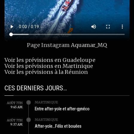
Page Instagram
Aquamar_MQ
Voir les prévisions en Guadeloupe
Voir les prévisions en Martinique
Voir les prévisions à la Réunion
CES DERNIERS JOURS…
MARTINIQUE
AOÛT 7TH
9:45 AM
Entre after-yole et after-gynéco
MARTINIQUE
AOÛT 7TH
9:37 AM
After-yole…Félix et bouées