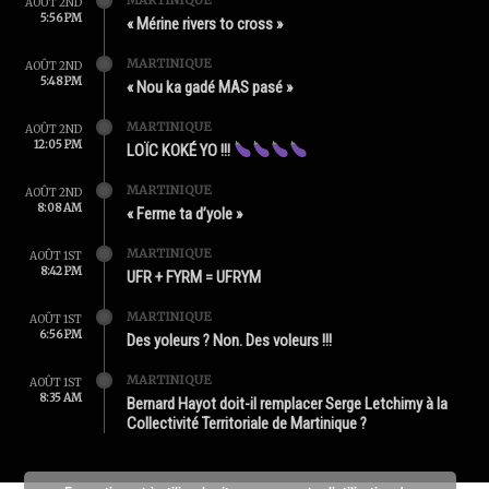
AOÛT 2ND
5:56 PM
« Mérine rivers to cross »
MARTINIQUE
AOÛT 2ND
5:48 PM
« Nou ka gadé MAS pasé »
MARTINIQUE
AOÛT 2ND
12:05 PM
LOÏC KOKÉ YO !!!
MARTINIQUE
AOÛT 2ND
8:08 AM
« Ferme ta d’yole »
MARTINIQUE
AOÛT 1ST
8:42 PM
UFR + FYRM = UFRYM
MARTINIQUE
AOÛT 1ST
6:56 PM
Des yoleurs ? Non. Des voleurs !!!
MARTINIQUE
AOÛT 1ST
8:35 AM
Bernard Hayot doit-il remplacer Serge Letchimy à la
Collectivité Territoriale de Martinique ?