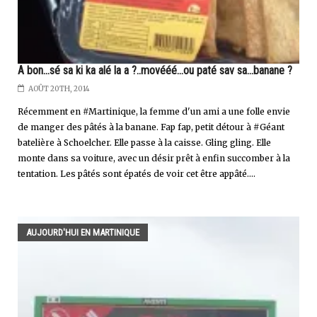
A bon...sé sa ki ka alé la a ?..movééé...ou paté sav sa...banane ?
AOÛT 20TH, 2014
Récemment en #Martinique, la femme d'un ami a une folle envie
de manger des pâtés à la banane. Fap fap, petit détour à #Géant
batelière à Schoelcher. Elle passe à la caisse. Gling gling. Elle
monte dans sa voiture, avec un désir prêt à enfin succomber à la
tentation. Les pâtés sont épatés de voir cet être appâté....
AUJOURD'HUI EN MARTINIQUE