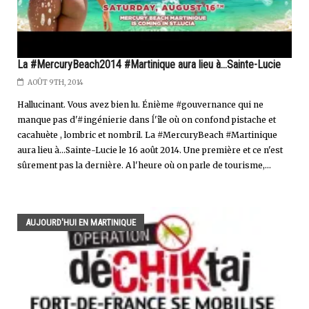
La #MercuryBeach2014 #Martinique aura lieu à...Sainte-Lucie
AOÛT 9TH, 2014
Hallucinant. Vous avez bien lu. Énième #gouvernance qui ne
manque pas d'#ingénierie dans ĺ'île où on confond pistache et
cacahuète , lombric et nombril. La #MercuryBeach #Martinique
aura lieu à...Sainte-Lucie le 16 août 2014. Une première et ce n'est
sûrement pas la dernière. A l'heure où on parle de tourisme,...
AUJOURD'HUI EN MARTINIQUE