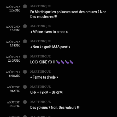
MARTINIQUE
AOÛT 2ND
11:14 PM
En Martinique les pollueurs sont des ordures ? Non.
Des enculés-es !!!
MARTINIQUE
AOÛT 2ND
5:56 PM
« Mérine rivers to cross »
MARTINIQUE
AOÛT 2ND
5:48 PM
« Nou ka gadé MAS pasé »
MARTINIQUE
AOÛT 2ND
12:05 PM
LOÏC KOKÉ YO !!!
MARTINIQUE
AOÛT 2ND
8:08 AM
« Ferme ta d’yole »
MARTINIQUE
AOÛT 1ST
8:42 PM
UFR + FYRM = UFRYM
MARTINIQUE
AOÛT 1ST
6:56 PM
Des yoleurs ? Non. Des voleurs !!!
MARTINIQUE