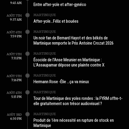
9:45 AM
Entre after-yole et after-gynéco
MARTINIQUE
AOÛT 7TH
9:37 AM
After-yole…Félix et bouées
MARTINIQUE
AOÛT 6TH
7:59 PM
Un noir fan de Bernard Hayot et des békés de
Martinique remporte le Prix Antoine Crozat 2026
MARTINIQUE
AOÛT 5TH
7:31 PM
Écocide de l’Anse Meunier en Martinique :
L’Assaupamar dépose une plainte contre X
MARTINIQUE
AOÛT 5TH
7:16 PM
Hermann Rose -Élie …ça va mieux
MARTINIQUE
AOÛT 4TH
5:15 PM
Tour de Martinique des yoles rondes : la FYRM offre-t-
elle gratuitement son trésor audiovisuel ?
MARTINIQUE
AOÛT 3RD
6:30 PM
Produit de 1ère nécessité en rupture de stock en
Martinique