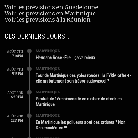
Voir les prévisions en Guadeloupe
Voir les prévisions en Martinique
Voir les prévisions à la Réunion
CES DERNIERS JOURS…
MARTINIQUE
AOÛT 5TH
7:16 PM
Hermann Rose -Élie …ça va mieux
MARTINIQUE
AOÛT 4TH
5:15 PM
Tour de Martinique des yoles rondes : la FYRM offre-t-
elle gratuitement son trésor audiovisuel ?
MARTINIQUE
AOÛT 3RD
6:30 PM
Produit de 1ère nécessité en rupture de stock en
Martinique
MARTINIQUE
AOÛT 2ND
11:14 PM
En Martinique les pollueurs sont des ordures ? Non.
Des enculés-es !!!