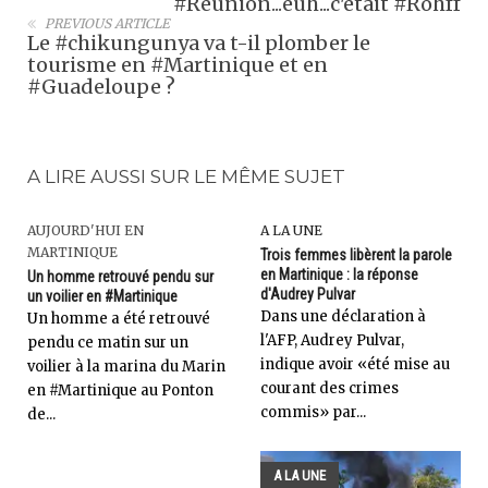
#Réunion...euh...c'était #Rohff
PREVIOUS ARTICLE
Le #chikungunya va t-il plomber le
tourisme en #Martinique et en
#Guadeloupe ?
A LIRE AUSSI SUR LE MÊME SUJET
AUJOURD'HUI EN
A LA UNE
MARTINIQUE
Trois femmes libèrent la parole
en Martinique : la réponse
Un homme retrouvé pendu sur
d'Audrey Pulvar
un voilier en #Martinique
Dans une déclaration à
Un homme a été retrouvé
l'AFP, Audrey Pulvar,
pendu ce matin sur un
indique avoir «été mise au
voilier à la marina du Marin
courant des crimes
en #Martinique au Ponton
commis» par...
de...
A LA UNE