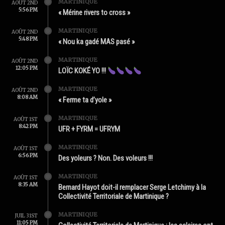
MARTINIQUE
AOÛT 2ND
5:56 PM
« Mérine rivers to cross »
MARTINIQUE
AOÛT 2ND
5:48 PM
« Nou ka gadé MAS pasé »
MARTINIQUE
AOÛT 2ND
12:05 PM
LOÏC KOKÉ YO !!!
MARTINIQUE
AOÛT 2ND
8:08 AM
« Ferme ta d’yole »
MARTINIQUE
AOÛT 1ST
8:42 PM
UFR + FYRM = UFRYM
MARTINIQUE
AOÛT 1ST
6:56 PM
Des yoleurs ? Non. Des voleurs !!!
MARTINIQUE
AOÛT 1ST
8:35 AM
Bernard Hayot doit-il remplacer Serge Letchimy à la
Collectivité Territoriale de Martinique ?
MARTINIQUE
JUIL 31ST
11:05 PM