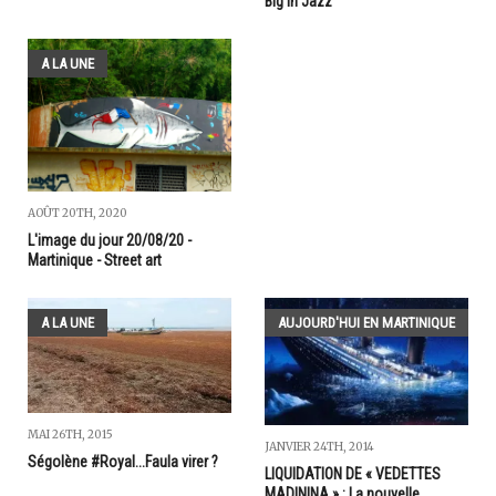
Big In Jazz"
A LA UNE
AOÛT 20TH, 2020
L'image du jour 20/08/20 -
Martinique - Street art
A LA UNE
AUJOURD'HUI EN MARTINIQUE
MAI 26TH, 2015
JANVIER 24TH, 2014
Ségolène #Royal...Faula virer ?
LIQUIDATION DE « VEDETTES
MADININA » : La nouvelle