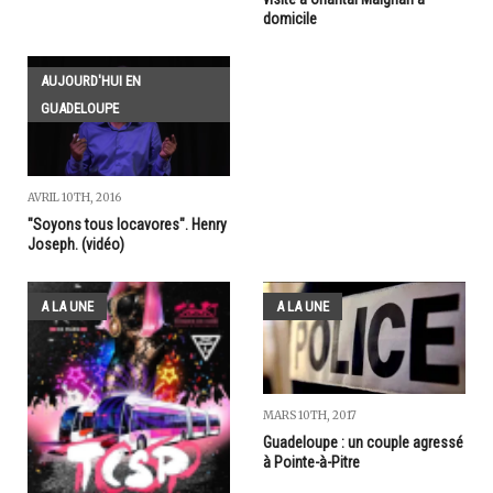
domicile
AUJOURD'HUI EN
GUADELOUPE
AVRIL 10TH, 2016
"Soyons tous locavores". Henry
Joseph. (vidéo)
A LA UNE
A LA UNE
MARS 10TH, 2017
Guadeloupe : un couple agressé
à Pointe-à-Pitre