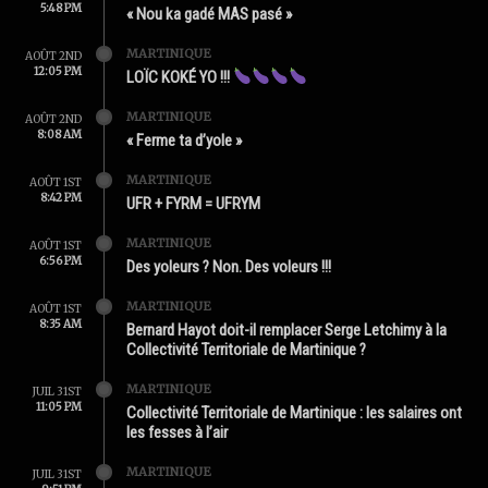
5:48 PM
« Nou ka gadé MAS pasé »
MARTINIQUE
AOÛT 2ND
12:05 PM
LOÏC KOKÉ YO !!!
MARTINIQUE
AOÛT 2ND
8:08 AM
« Ferme ta d’yole »
MARTINIQUE
AOÛT 1ST
8:42 PM
UFR + FYRM = UFRYM
MARTINIQUE
AOÛT 1ST
6:56 PM
Des yoleurs ? Non. Des voleurs !!!
MARTINIQUE
AOÛT 1ST
8:35 AM
Bernard Hayot doit-il remplacer Serge Letchimy à la
Collectivité Territoriale de Martinique ?
MARTINIQUE
JUIL 31ST
11:05 PM
Collectivité Territoriale de Martinique : les salaires ont
les fesses à l’air
MARTINIQUE
JUIL 31ST