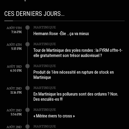
CES DERNIERS JOURS…
MARTINIQUE
AOÛT 5TH
7:16 PM
Hermann Rose -Élie …ça va mieux
MARTINIQUE
AOÛT 4TH
5:15 PM
Tour de Martinique des yoles rondes : la FYRM offre-t-
elle gratuitement son trésor audiovisuel ?
MARTINIQUE
AOÛT 3RD
6:30 PM
Produit de 1ère nécessité en rupture de stock en
Martinique
MARTINIQUE
AOÛT 2ND
11:14 PM
En Martinique les pollueurs sont des ordures ? Non.
Des enculés-es !!!
MARTINIQUE
AOÛT 2ND
5:56 PM
« Mérine rivers to cross »
MARTINIQUE
AOÛT 2ND