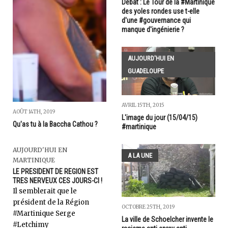
Débat : Le Tour de la #Martinique
des yoles rondes use t-elle
d'une #gouvernance qui
manque d'ingénierie ?
AUJOURD'HUI EN
GUADELOUPE
AVRIL 15TH, 2015
AOÛT 14TH, 2019
L'image du jour (15/04/15)
Qu'as tu à la Baccha Cathou ?
#martinique
AUJOURD'HUI EN
A LA UNE
MARTINIQUE
LE PRESIDENT DE REGION EST
TRES NERVEUX CES JOURS-CI !
Il semblerait que le
président de la Région
OCTOBRE 25TH, 2019
#Martinique Serge
La ville de Schoelcher invente le
#Letchimy