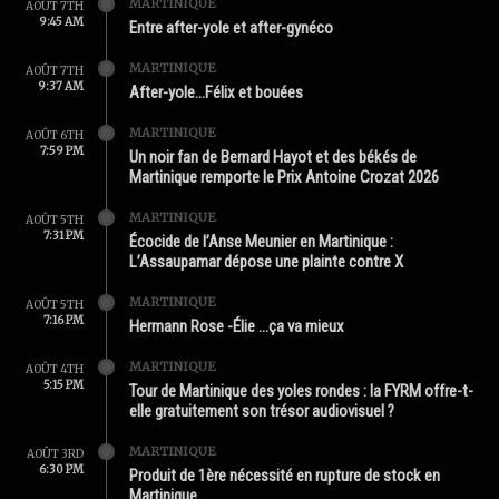
MARTINIQUE
AOÛT 7TH
9:45 AM
Entre after-yole et after-gynéco
MARTINIQUE
AOÛT 7TH
9:37 AM
After-yole…Félix et bouées
MARTINIQUE
AOÛT 6TH
7:59 PM
Un noir fan de Bernard Hayot et des békés de
Martinique remporte le Prix Antoine Crozat 2026
MARTINIQUE
AOÛT 5TH
7:31 PM
Écocide de l’Anse Meunier en Martinique :
L’Assaupamar dépose une plainte contre X
MARTINIQUE
AOÛT 5TH
7:16 PM
Hermann Rose -Élie …ça va mieux
MARTINIQUE
AOÛT 4TH
5:15 PM
Tour de Martinique des yoles rondes : la FYRM offre-t-
elle gratuitement son trésor audiovisuel ?
MARTINIQUE
AOÛT 3RD
6:30 PM
Produit de 1ère nécessité en rupture de stock en
Martinique