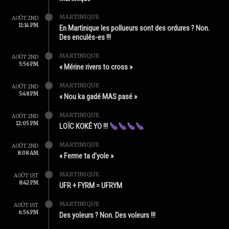
MARTINIQUE
AOÛT 2ND
11:14 PM
En Martinique les pollueurs sont des ordures ? Non.
Des enculés-es !!!
MARTINIQUE
AOÛT 2ND
5:56 PM
« Mérine rivers to cross »
MARTINIQUE
AOÛT 2ND
5:48 PM
« Nou ka gadé MAS pasé »
MARTINIQUE
AOÛT 2ND
12:05 PM
LOÏC KOKÉ YO !!!
MARTINIQUE
AOÛT 2ND
8:08 AM
« Ferme ta d’yole »
MARTINIQUE
AOÛT 1ST
8:42 PM
UFR + FYRM = UFRYM
MARTINIQUE
AOÛT 1ST
6:56 PM
Des yoleurs ? Non. Des voleurs !!!