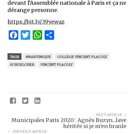
devant l’Assemblée nationale à Paris et ça ne
dérange personne.
https://bit.ly/39yewaz
Facebook
Twitter
WhatsApp
Partager
TAGS
#MARTINIQUE
COLLÈGE VINCENT PLACOLY
SCHOELCHER
VINCENT PLACOLY
NEXT ARTICLE
Municipales Paris 2020 : Agnès Buzyn...lave
héritée si je m'en branle
PREVIOUS ARTICLE