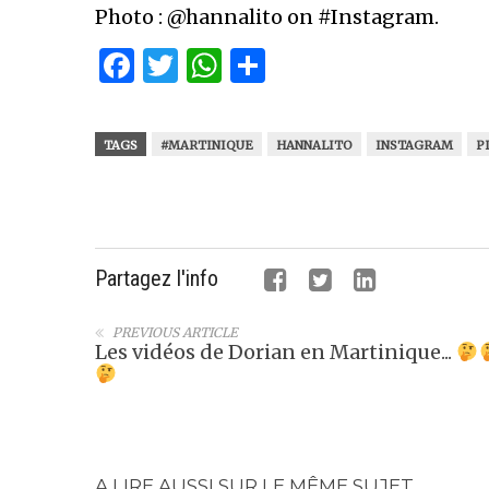
Photo : @hannalito on #Instagram.
Facebook
Twitter
WhatsApp
Partager
TAGS
#MARTINIQUE
HANNALITO
INSTAGRAM
P
Partagez l'info
PREVIOUS ARTICLE
Les vidéos de Dorian en Martinique...
A LIRE AUSSI SUR LE MÊME SUJET