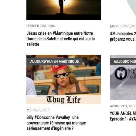
FÉVRIER 21ST, 2014
JANVIER 21ST, 20
Jésus crise en #Martinique entre Notre
#Municipales 2
Dame de la Salette et celle qui est sur la
préparez vous, 2
sellette
AUJOURD'HUI EN MARTINIQUE
AUJOURD'HUI
AVRIL 12TH, 2015
MARS 1ST, 2015
YOUR ANGEL M
Silly #Conconne Vavalley...une
Episode 1- #Y
gouvernance féminine qui manque
sérieusement d'ingénierie ?