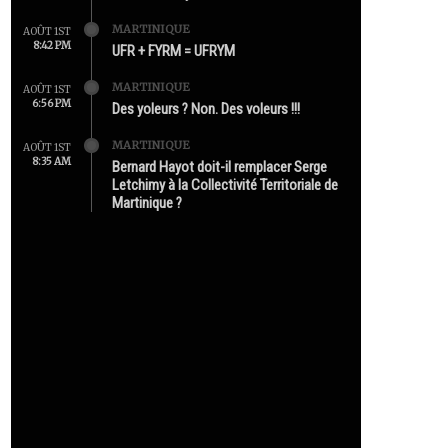
MARTINIQUE
AOÛT 1ST
8:42 PM
UFR + FYRM = UFRYM
MARTINIQUE
AOÛT 1ST
6:56 PM
Des yoleurs ? Non. Des voleurs !!!
MARTINIQUE
AOÛT 1ST
8:35 AM
Bernard Hayot doit-il remplacer Serge
Letchimy à la Collectivité Territoriale de
Martinique ?