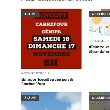
A LA UNE
AUJOURD'HUI
SEPTEMBRE 28TH
#Tourisme : et 
démantelait c
NOVEMBRE 12TH, 2019
Martinique : boycott sur deux jours de
Carrefour Génipa
A LA UNE
AUJOURD'HUI