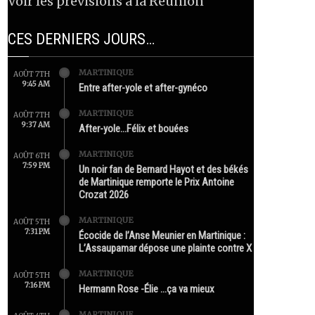
Voir les prévisions à la Réunion
CES DERNIERS JOURS…
MARTINIQUE
AOÛT 7TH
9:45 AM
Entre after-yole et after-gynéco
MARTINIQUE
AOÛT 7TH
9:37 AM
After-yole…Félix et bouées
MARTINIQUE
AOÛT 6TH
7:59 PM
Un noir fan de Bernard Hayot et des békés
de Martinique remporte le Prix Antoine
Crozat 2026
MARTINIQUE
AOÛT 5TH
7:31 PM
Écocide de l’Anse Meunier en Martinique :
L’Assaupamar dépose une plainte contre X
MARTINIQUE
AOÛT 5TH
7:16 PM
Hermann Rose -Élie …ça va mieux
MARTINIQUE