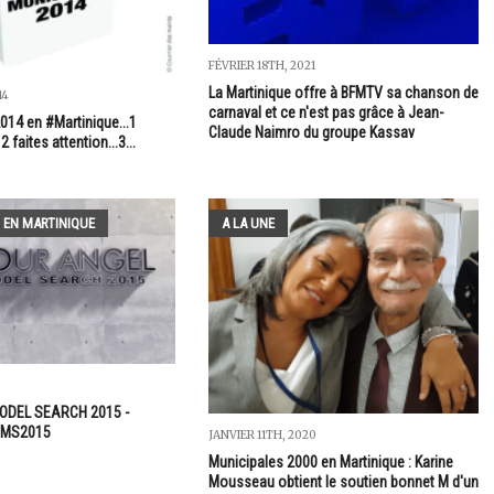
FÉVRIER 18TH, 2021
La Martinique offre à BFMTV sa chanson de
14
carnaval et ce n'est pas grâce à Jean-
014 en #Martinique...1
Claude Naimro du groupe Kassav
 faites attention...3...
 EN MARTINIQUE
A LA UNE
ODEL SEARCH 2015 -
AMS2015
JANVIER 11TH, 2020
Municipales 2000 en Martinique : Karine
Mousseau obtient le soutien bonnet M d'un