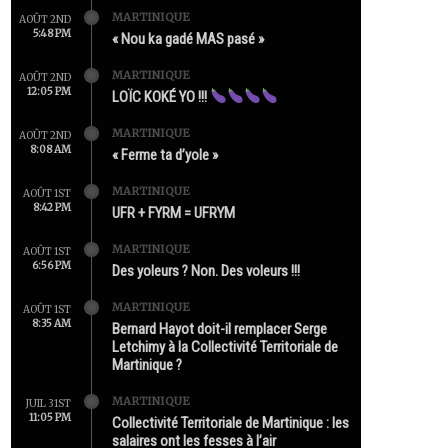
MARTINIQUE
AOÛT 2ND
5:48 PM
« Nou ka gadé MAS pasé »
MARTINIQUE
AOÛT 2ND
12:05 PM
LOÏC KOKÉ YO !!!
MARTINIQUE
AOÛT 2ND
8:08 AM
« Ferme ta d’yole »
MARTINIQUE
AOÛT 1ST
8:42 PM
UFR + FYRM = UFRYM
MARTINIQUE
AOÛT 1ST
6:56 PM
Des yoleurs ? Non. Des voleurs !!!
MARTINIQUE
AOÛT 1ST
8:35 AM
Bernard Hayot doit-il remplacer Serge
Letchimy à la Collectivité Territoriale de
Martinique ?
MARTINIQUE
JUIL 31ST
11:05 PM
Collectivité Territoriale de Martinique : les
salaires ont les fesses à l’air