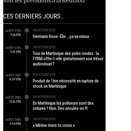
Voir les prévisions à la Réunion
CES DERNIERS JOURS…
MARTINIQUE
AOÛT 5TH
7:16 PM
Hermann Rose -Élie …ça va mieux
MARTINIQUE
AOÛT 4TH
5:15 PM
Tour de Martinique des yoles rondes : la
FYRM offre-t-elle gratuitement son trésor
audiovisuel ?
MARTINIQUE
AOÛT 3RD
6:30 PM
Produit de 1ère nécessité en rupture de
stock en Martinique
MARTINIQUE
AOÛT 2ND
11:14 PM
En Martinique les pollueurs sont des
ordures ? Non. Des enculés-es !!!
MARTINIQUE
AOÛT 2ND
5:56 PM
« Mérine rivers to cross »