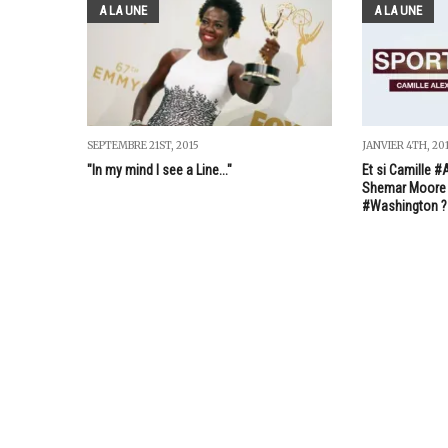
A LA UNE
A LA UNE
SEPTEMBRE 21ST, 2015
JANVIER 4TH, 20
"In my mind I see a Line..."
Et si Camille #
Shemar Moore 
#Washington ?