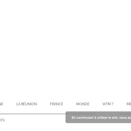
NE
LA RÉUNION
FRANCE
MONDE
WTM ?
ME
En continuant à utiliser le site, vous a
vés