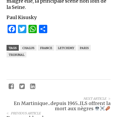
malgré elle, la principale scène non loin de
la Seine.
Paul Kisusky
Facebook
Twitter
WhatsApp
Partager
TAGS
CHALUS
FRANCE
LETCHIMY
PARIS
TRIBUNAL
NEXT ARTICLE
En Martinique...depuis 1965...ILS offrent la
mort aux nègres
PREVIOUS ARTICLE