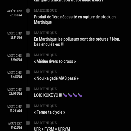
MARTINIQUE
AOÛT 3RD
6:30 PM
Produit de 1ère nécessité en rupture de stock en
Martinique
MARTINIQUE
AOÛT 2ND
11:14 PM
En Martinique les pollueurs sont des ordures ? Non.
Des enculés-es !!!
MARTINIQUE
AOÛT 2ND
5:56 PM
« Mérine rivers to cross »
MARTINIQUE
AOÛT 2ND
5:48 PM
« Nou ka gadé MAS pasé »
MARTINIQUE
AOÛT 2ND
12:05 PM
LOÏC KOKÉ YO !!!
MARTINIQUE
AOÛT 2ND
8:08 AM
« Ferme ta d’yole »
MARTINIQUE
AOÛT 1ST
8:42 PM
UFR + FYRM = UFRYM