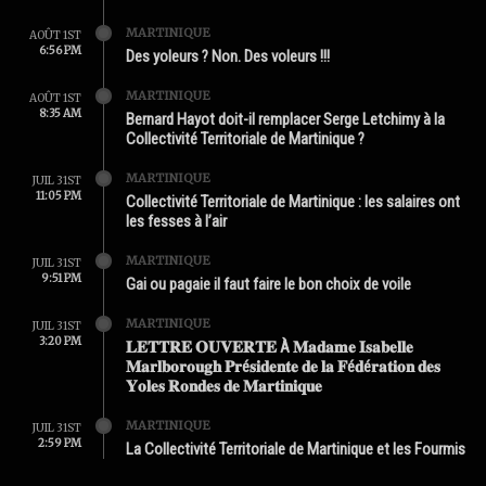
MARTINIQUE
AOÛT 1ST
6:56 PM
Des yoleurs ? Non. Des voleurs !!!
MARTINIQUE
AOÛT 1ST
8:35 AM
Bernard Hayot doit-il remplacer Serge Letchimy à la
Collectivité Territoriale de Martinique ?
MARTINIQUE
JUIL 31ST
11:05 PM
Collectivité Territoriale de Martinique : les salaires ont
les fesses à l’air
MARTINIQUE
JUIL 31ST
9:51 PM
Gai ou pagaie il faut faire le bon choix de voile
MARTINIQUE
JUIL 31ST
3:20 PM
𝐋𝐄𝐓𝐓𝐑𝐄 𝐎𝐔𝐕𝐄𝐑𝐓𝐄 À 𝐌𝐚𝐝𝐚𝐦𝐞 𝐈𝐬𝐚𝐛𝐞𝐥𝐥𝐞
𝐌𝐚𝐫𝐥𝐛𝐨𝐫𝐨𝐮𝐠𝐡 𝐏𝐫é𝐬𝐢𝐝𝐞𝐧𝐭𝐞 𝐝𝐞 𝐥𝐚 𝐅é𝐝é𝐫𝐚𝐭𝐢𝐨𝐧 𝐝𝐞𝐬
𝐘𝐨𝐥𝐞𝐬 𝐑𝐨𝐧𝐝𝐞𝐬 𝐝𝐞 𝐌𝐚𝐫𝐭𝐢𝐧𝐢𝐪𝐮𝐞
MARTINIQUE
JUIL 31ST
2:59 PM
La Collectivité Territoriale de Martinique et les Fourmis