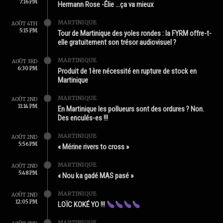
7:16 PM
Hermann Rose -Élie …ça va mieux
MARTINIQUE
AOÛT 4TH
5:15 PM
Tour de Martinique des yoles rondes : la FYRM offre-t-
elle gratuitement son trésor audiovisuel ?
MARTINIQUE
AOÛT 3RD
6:30 PM
Produit de 1ère nécessité en rupture de stock en
Martinique
MARTINIQUE
AOÛT 2ND
11:14 PM
En Martinique les pollueurs sont des ordures ? Non.
Des enculés-es !!!
MARTINIQUE
AOÛT 2ND
5:56 PM
« Mérine rivers to cross »
MARTINIQUE
AOÛT 2ND
5:48 PM
« Nou ka gadé MAS pasé »
MARTINIQUE
AOÛT 2ND
12:05 PM
LOÏC KOKÉ YO !!!
MARTINIQUE