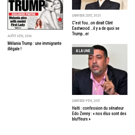
JANVIER 21ST, 2025
C'est fou...on dirait Clint
Eastwood ...il y a de quoi se
Trump...er
AOÛT 4TH, 2016
Mélania Trump : une immigrante
illégale !
A LA UNE
JANVIER 9TH, 2017
Haïti : confession du sénateur
Edo Zenny : « nos élus sont des
bluffeurs »