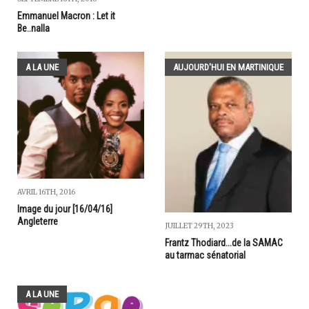
Emmanuel Macron : Let it
Be..nalla
A LA UNE
AUJOURD'HUI EN MARTINIQUE
AVRIL 16TH, 2016
Image du jour [16/04/16]
Angleterre
JUILLET 29TH, 2023
Frantz Thodiard...de la SAMAC
au tarmac sénatorial
A LA UNE