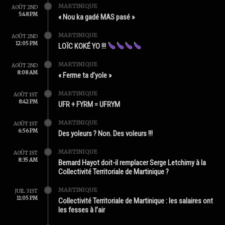
MARTINIQUE
AOÛT 2ND
5:48 PM
« Nou ka gadé MAS pasé »
MARTINIQUE
AOÛT 2ND
12:05 PM
LOÏC KOKÉ YO !!!
MARTINIQUE
AOÛT 2ND
8:08 AM
« Ferme ta d’yole »
MARTINIQUE
AOÛT 1ST
8:42 PM
UFR + FYRM = UFRYM
MARTINIQUE
AOÛT 1ST
6:56 PM
Des yoleurs ? Non. Des voleurs !!!
MARTINIQUE
AOÛT 1ST
8:35 AM
Bernard Hayot doit-il remplacer Serge Letchimy à la
Collectivité Territoriale de Martinique ?
MARTINIQUE
JUIL 31ST
11:05 PM
Collectivité Territoriale de Martinique : les salaires ont
les fesses à l’air