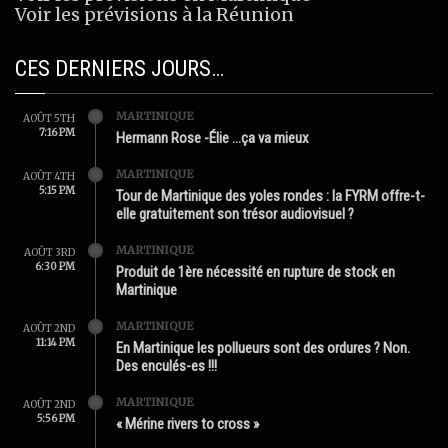
Voir les prévisions à la Réunion
CES DERNIERS JOURS…
MARTINIQUE
AOÛT 5TH
7:16 PM
Hermann Rose -Élie …ça va mieux
MARTINIQUE
AOÛT 4TH
5:15 PM
Tour de Martinique des yoles rondes : la FYRM offre-t-
elle gratuitement son trésor audiovisuel ?
MARTINIQUE
AOÛT 3RD
6:30 PM
Produit de 1ère nécessité en rupture de stock en
Martinique
MARTINIQUE
AOÛT 2ND
11:14 PM
En Martinique les pollueurs sont des ordures ? Non.
Des enculés-es !!!
MARTINIQUE
AOÛT 2ND
5:56 PM
« Mérine rivers to cross »