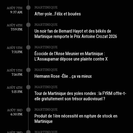
MARTINIQUE
AOÛT 7TH
9:37 AM
After-yole…Félix et bouées
MARTINIQUE
AOÛT 6TH
7:59 PM
Un noir fan de Bernard Hayot et des békés de
Martinique remporte le Prix Antoine Crozat 2026
MARTINIQUE
AOÛT 5TH
7:31 PM
Écocide de l’Anse Meunier en Martinique :
L’Assaupamar dépose une plainte contre X
MARTINIQUE
AOÛT 5TH
7:16 PM
Hermann Rose -Élie …ça va mieux
MARTINIQUE
AOÛT 4TH
5:15 PM
Tour de Martinique des yoles rondes : la FYRM offre-t-
elle gratuitement son trésor audiovisuel ?
MARTINIQUE
AOÛT 3RD
6:30 PM
Produit de 1ère nécessité en rupture de stock en
Martinique
MARTINIQUE
AOÛT 2ND