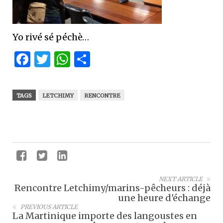
Yo rivé sé péchè…
Facebook
Twitter
WhatsApp
Partager
TAGS
LETCHIMY
RENCONTRE
NEXT ARTICLE
Rencontre Letchimy/marins-pêcheurs : déjà
une heure d'échange
PREVIOUS ARTICLE
La Martinique importe des langoustes en