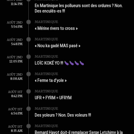
11:14 PM
En Martinique les pollueurs sont des ordures ? Non.
Des enculés-es !!!
MARTINIQUE
AOÛT 2ND
5:56 PM
« Mérine rivers to cross »
MARTINIQUE
AOÛT 2ND
5:48 PM
« Nou ka gadé MAS pasé »
MARTINIQUE
AOÛT 2ND
12:05 PM
LOÏC KOKÉ YO !!!
MARTINIQUE
AOÛT 2ND
8:08 AM
« Ferme ta d’yole »
MARTINIQUE
AOÛT 1ST
8:42 PM
UFR + FYRM = UFRYM
MARTINIQUE
AOÛT 1ST
6:56 PM
Des yoleurs ? Non. Des voleurs !!!
MARTINIQUE
AOÛT 1ST
8:35 AM
Bernard Hayot doit-il remplacer Serge Letchimy à la