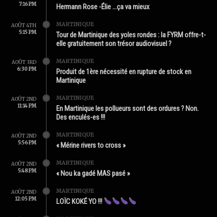
7:16 PM
Hermann Rose -Élie …ça va mieux
MARTINIQUE
AOÛT 4TH
5:15 PM
Tour de Martinique des yoles rondes : la FYRM offre-t-
elle gratuitement son trésor audiovisuel ?
MARTINIQUE
AOÛT 3RD
6:30 PM
Produit de 1ère nécessité en rupture de stock en
Martinique
MARTINIQUE
AOÛT 2ND
11:14 PM
En Martinique les pollueurs sont des ordures ? Non.
Des enculés-es !!!
MARTINIQUE
AOÛT 2ND
5:56 PM
« Mérine rivers to cross »
MARTINIQUE
AOÛT 2ND
5:48 PM
« Nou ka gadé MAS pasé »
MARTINIQUE
AOÛT 2ND
12:05 PM
LOÏC KOKÉ YO !!!