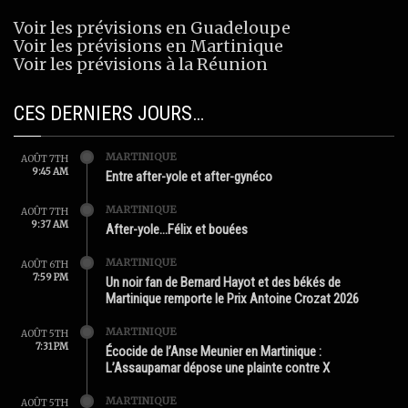
Voir les prévisions en Guadeloupe
Voir les prévisions en Martinique
Voir les prévisions à la Réunion
CES DERNIERS JOURS…
MARTINIQUE
AOÛT 7TH
9:45 AM
Entre after-yole et after-gynéco
MARTINIQUE
AOÛT 7TH
9:37 AM
After-yole…Félix et bouées
MARTINIQUE
AOÛT 6TH
7:59 PM
Un noir fan de Bernard Hayot et des békés de
Martinique remporte le Prix Antoine Crozat 2026
MARTINIQUE
AOÛT 5TH
7:31 PM
Écocide de l’Anse Meunier en Martinique :
L’Assaupamar dépose une plainte contre X
MARTINIQUE
AOÛT 5TH