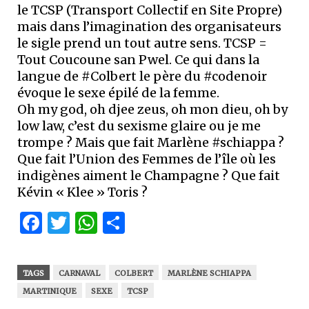
le TCSP (Transport Collectif en Site Propre)
mais dans l’imagination des organisateurs
le sigle prend un tout autre sens. TCSP =
Tout Coucoune san Pwel. Ce qui dans la
langue de #Colbert le père du #codenoir
évoque le sexe épilé de la femme.
Oh my god, oh djee zeus, oh mon dieu, oh by
low law, c’est du sexisme glaire ou je me
trompe ? Mais que fait Marlène #schiappa ?
Que fait l’Union des Femmes de l’île où les
indigènes aiment le Champagne ? Que fait
Kévin « Klee » Toris ?
Facebook
Twitter
WhatsApp
Partager
TAGS
CARNAVAL
COLBERT
MARLÈNE SCHIAPPA
MARTINIQUE
SEXE
TCSP