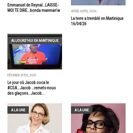
Emmanuel de Reynal...LAISSE-
MOI TE DIRE...bonda manman'w
AVRIL 16TH, 2026
La terre a tremblé en Martinique
16/04/26
AUJOURD'HUI EN MARTINIQUE
FÉVRIER 15TH, 2015
Le jour où Jacob coca le
#CSA...Jacob ...remets-nous
des glaçons...Jacob...
A LA UNE
A LA UNE