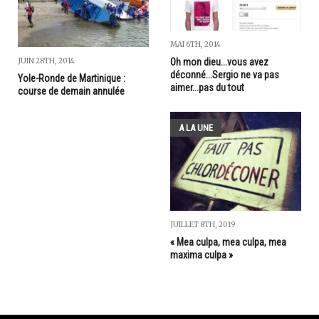
MAI 6TH, 2014
JUIN 28TH, 2014
Oh mon dieu...vous avez
déconné...Sergio ne va pas
Yole-Ronde de Martinique :
aimer...pas du tout
course de demain annulée
A LA UNE
JUILLET 8TH, 2019
« Mea culpa, mea culpa, mea
maxima culpa »