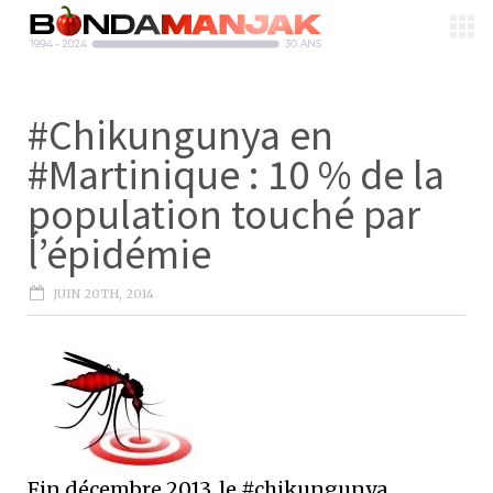
#Chikungunya en
#Martinique : 10 % de la
population touché par
ĺ’épidémie
JUIN 20TH, 2014
Fin décembre 2013, le #chikungunya