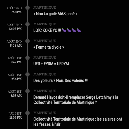
MARTINIQUE
AOÛT 2ND
5:48 PM
« Nou ka gadé MAS pasé »
MARTINIQUE
AOÛT 2ND
12:05 PM
LOÏC KOKÉ YO !!!
MARTINIQUE
AOÛT 2ND
8:08 AM
« Ferme ta d’yole »
MARTINIQUE
AOÛT 1ST
8:42 PM
UFR + FYRM = UFRYM
MARTINIQUE
AOÛT 1ST
6:56 PM
Des yoleurs ? Non. Des voleurs !!!
MARTINIQUE
AOÛT 1ST
8:35 AM
Bernard Hayot doit-il remplacer Serge Letchimy à la
Collectivité Territoriale de Martinique ?
MARTINIQUE
JUIL 31ST
11:05 PM
Collectivité Territoriale de Martinique : les salaires ont
les fesses à l’air