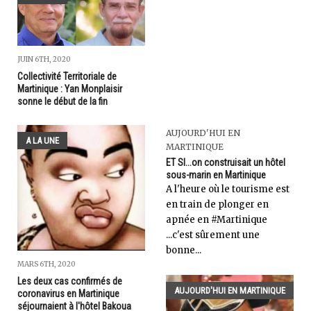
JUIN 6TH, 2020
Collectivité Territoriale de
Martinique : Yan Monplaisir
sonne le début de la fin
AUJOURD'HUI EN
A LA UNE
MARTINIQUE
ET SI...on construisait un hôtel
sous-marin en Martinique
A l'heure où le tourisme est
en train de plonger en
apnée en #Martinique
...c'est sûrement une
bonne...
MARS 6TH, 2020
Les deux cas confirmés de
AUJOURD'HUI EN MARTINIQUE
coronavirus en Martinique
séjournaient à l'hôtel Bakoua