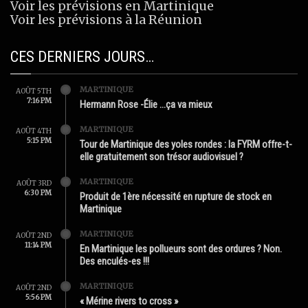
Voir les prévisions en Martinique
Voir les prévisions à la Réunion
CES DERNIERS JOURS…
MARTINIQUE
AOÛT 5TH
7:16 PM
Hermann Rose -Élie …ça va mieux
MARTINIQUE
AOÛT 4TH
5:15 PM
Tour de Martinique des yoles rondes : la FYRM offre-t-
elle gratuitement son trésor audiovisuel ?
MARTINIQUE
AOÛT 3RD
6:30 PM
Produit de 1ère nécessité en rupture de stock en
Martinique
MARTINIQUE
AOÛT 2ND
11:14 PM
En Martinique les pollueurs sont des ordures ? Non.
Des enculés-es !!!
MARTINIQUE
AOÛT 2ND
5:56 PM
« Mérine rivers to cross »