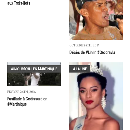
aux Trois-îlets
OCTOBRE 24TH, 2014
Décès de #Linlin #Grocravla
AUJOURD'HUI EN MARTINIQUE
A LA UNE
FÉVRIER 26TH, 2014
Fusillade à Godissard en
#Martinique