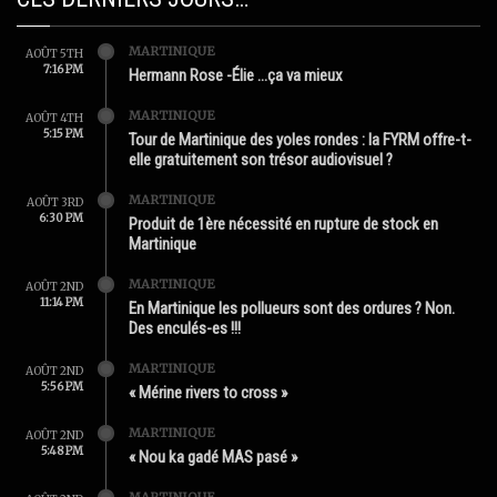
MARTINIQUE
AOÛT 5TH
7:16 PM
Hermann Rose -Élie …ça va mieux
MARTINIQUE
AOÛT 4TH
5:15 PM
Tour de Martinique des yoles rondes : la FYRM offre-t-
elle gratuitement son trésor audiovisuel ?
MARTINIQUE
AOÛT 3RD
6:30 PM
Produit de 1ère nécessité en rupture de stock en
Martinique
MARTINIQUE
AOÛT 2ND
11:14 PM
En Martinique les pollueurs sont des ordures ? Non.
Des enculés-es !!!
MARTINIQUE
AOÛT 2ND
5:56 PM
« Mérine rivers to cross »
MARTINIQUE
AOÛT 2ND
5:48 PM
« Nou ka gadé MAS pasé »
MARTINIQUE