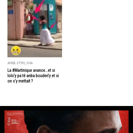
AVRIL 27TH, 2014
La #Martinique avance...et si
lolo'y pa té anba bouden'y et si
on s'y mettait ?