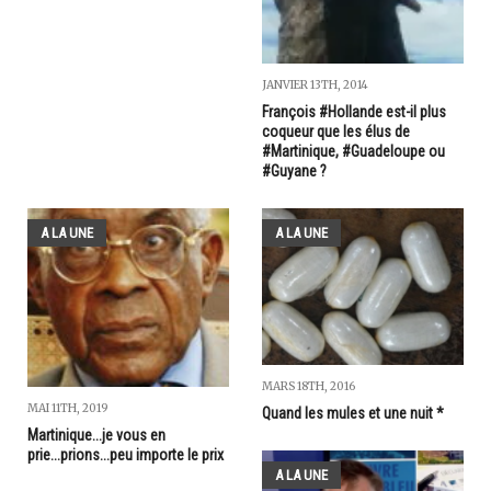
JANVIER 13TH, 2014
François #Hollande est-il plus
coqueur que les élus de
#Martinique, #Guadeloupe ou
#Guyane ?
A LA UNE
A LA UNE
MARS 18TH, 2016
MAI 11TH, 2019
Quand les mules et une nuit *
Martinique...je vous en
prie...prions...peu importe le prix
A LA UNE