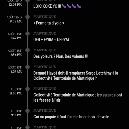
AOÛT 2ND
12:05 PM
LOÏC KOKÉ YO !!!
MARTINIQUE
AOÛT 2ND
8:08 AM
« Ferme ta d’yole »
MARTINIQUE
AOÛT 1ST
8:42 PM
UFR + FYRM = UFRYM
MARTINIQUE
AOÛT 1ST
6:56 PM
Des yoleurs ? Non. Des voleurs !!!
MARTINIQUE
AOÛT 1ST
8:35 AM
Bernard Hayot doit-il remplacer Serge Letchimy à la
Collectivité Territoriale de Martinique ?
MARTINIQUE
JUIL 31ST
11:05 PM
Collectivité Territoriale de Martinique : les salaires ont
les fesses à l’air
MARTINIQUE
JUIL 31ST
9:51 PM
Gai ou pagaie il faut faire le bon choix de voile
MARTINIQUE
JUIL 31ST