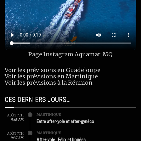
Page Instagram
Aquamar_MQ
Voir les prévisions en Guadeloupe
Voir les prévisions en Martinique
Voir les prévisions à la Réunion
CES DERNIERS JOURS…
MARTINIQUE
AOÛT 7TH
9:45 AM
Entre after-yole et after-gynéco
MARTINIQUE
AOÛT 7TH
9:37 AM
After-yole…Félix et bouées