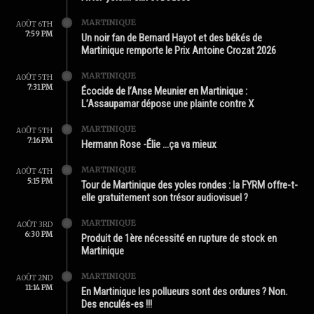
MARTINIQUE
AOÛT 6TH
7:59 PM
Un noir fan de Bernard Hayot et des békés de
Martinique remporte le Prix Antoine Crozat 2026
MARTINIQUE
AOÛT 5TH
7:31 PM
Écocide de l’Anse Meunier en Martinique :
L’Assaupamar dépose une plainte contre X
MARTINIQUE
AOÛT 5TH
7:16 PM
Hermann Rose -Élie …ça va mieux
MARTINIQUE
AOÛT 4TH
5:15 PM
Tour de Martinique des yoles rondes : la FYRM offre-t-
elle gratuitement son trésor audiovisuel ?
MARTINIQUE
AOÛT 3RD
6:30 PM
Produit de 1ère nécessité en rupture de stock en
Martinique
MARTINIQUE
AOÛT 2ND
11:14 PM
En Martinique les pollueurs sont des ordures ? Non.
Des enculés-es !!!