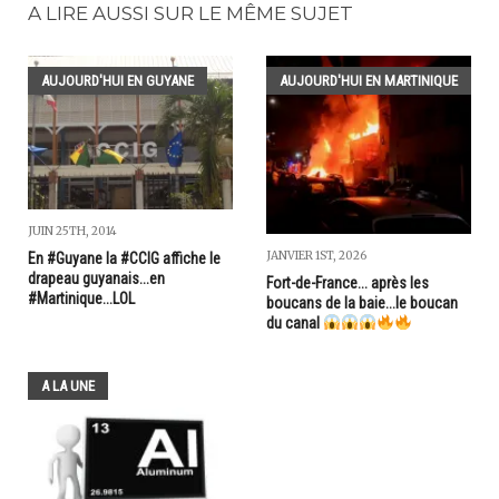
A LIRE AUSSI SUR LE MÊME SUJET
AUJOURD'HUI EN GUYANE
AUJOURD'HUI EN MARTINIQUE
JUIN 25TH, 2014
JANVIER 1ST, 2026
En #Guyane la #CCIG affiche le
drapeau guyanais...en
Fort-de-France... après les
#Martinique...LOL
boucans de la baie...le boucan
du canal
A LA UNE