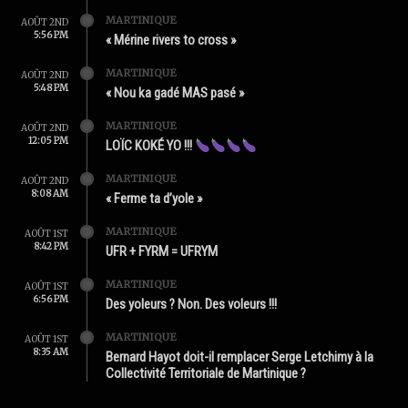
MARTINIQUE
AOÛT 2ND
5:56 PM
« Mérine rivers to cross »
MARTINIQUE
AOÛT 2ND
5:48 PM
« Nou ka gadé MAS pasé »
MARTINIQUE
AOÛT 2ND
12:05 PM
LOÏC KOKÉ YO !!!
MARTINIQUE
AOÛT 2ND
8:08 AM
« Ferme ta d’yole »
MARTINIQUE
AOÛT 1ST
8:42 PM
UFR + FYRM = UFRYM
MARTINIQUE
AOÛT 1ST
6:56 PM
Des yoleurs ? Non. Des voleurs !!!
MARTINIQUE
AOÛT 1ST
8:35 AM
Bernard Hayot doit-il remplacer Serge Letchimy à la
Collectivité Territoriale de Martinique ?