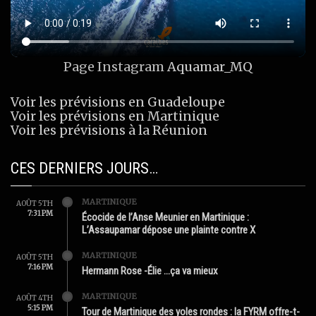
Page Instagram
Aquamar_MQ
Voir les prévisions en Guadeloupe
Voir les prévisions en Martinique
Voir les prévisions à la Réunion
CES DERNIERS JOURS…
MARTINIQUE
AOÛT 5TH
7:31 PM
Écocide de l’Anse Meunier en Martinique :
L’Assaupamar dépose une plainte contre X
MARTINIQUE
AOÛT 5TH
7:16 PM
Hermann Rose -Élie …ça va mieux
MARTINIQUE
AOÛT 4TH
5:15 PM
Tour de Martinique des yoles rondes : la FYRM offre-t-