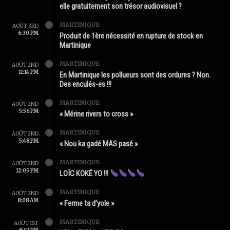
elle gratuitement son trésor audiovisuel ?
MARTINIQUE
AOÛT 3RD
6:30 PM
Produit de 1ère nécessité en rupture de stock en
Martinique
MARTINIQUE
AOÛT 2ND
11:14 PM
En Martinique les pollueurs sont des ordures ? Non.
Des enculés-es !!!
MARTINIQUE
AOÛT 2ND
5:56 PM
« Mérine rivers to cross »
MARTINIQUE
AOÛT 2ND
5:48 PM
« Nou ka gadé MAS pasé »
MARTINIQUE
AOÛT 2ND
12:05 PM
LOÏC KOKÉ YO !!!
MARTINIQUE
AOÛT 2ND
8:08 AM
« Ferme ta d’yole »
MARTINIQUE
AOÛT 1ST