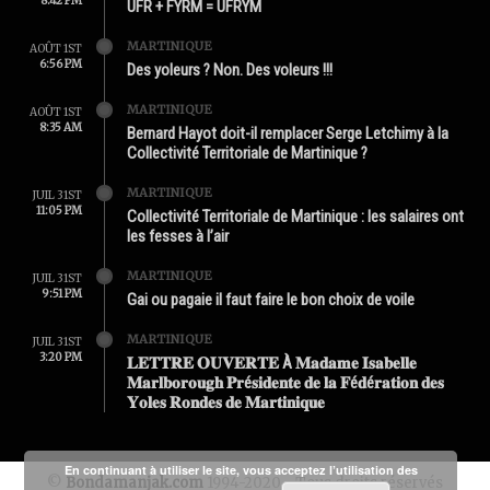
8:42 PM
UFR + FYRM = UFRYM
MARTINIQUE
AOÛT 1ST
6:56 PM
Des yoleurs ? Non. Des voleurs !!!
MARTINIQUE
AOÛT 1ST
8:35 AM
Bernard Hayot doit-il remplacer Serge Letchimy à la
Collectivité Territoriale de Martinique ?
MARTINIQUE
JUIL 31ST
11:05 PM
Collectivité Territoriale de Martinique : les salaires ont
les fesses à l’air
MARTINIQUE
JUIL 31ST
9:51 PM
Gai ou pagaie il faut faire le bon choix de voile
MARTINIQUE
JUIL 31ST
3:20 PM
𝐋𝐄𝐓𝐓𝐑𝐄 𝐎𝐔𝐕𝐄𝐑𝐓𝐄 À 𝐌𝐚𝐝𝐚𝐦𝐞 𝐈𝐬𝐚𝐛𝐞𝐥𝐥𝐞
𝐌𝐚𝐫𝐥𝐛𝐨𝐫𝐨𝐮𝐠𝐡 𝐏𝐫é𝐬𝐢𝐝𝐞𝐧𝐭𝐞 𝐝𝐞 𝐥𝐚 𝐅é𝐝é𝐫𝐚𝐭𝐢𝐨𝐧 𝐝𝐞𝐬
𝐘𝐨𝐥𝐞𝐬 𝐑𝐨𝐧𝐝𝐞𝐬 𝐝𝐞 𝐌𝐚𝐫𝐭𝐢𝐧𝐢𝐪𝐮𝐞
En continuant à utiliser le site, vous acceptez l’utilisation des
©
Bondamanjak.com
1994-2020 - Tous droits réservés