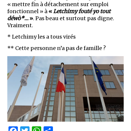
« mettre fin à détachement sur emploi
fonctionnel » à
«
Letchimy fouté yo tout
déwò*…
»
. Pas beau et surtout pas digne.
Vraiment.
* Letchimy les a tous virés
** Cette personne n’a pas de famille ?
Facebook
Twitter
WhatsApp
Partager