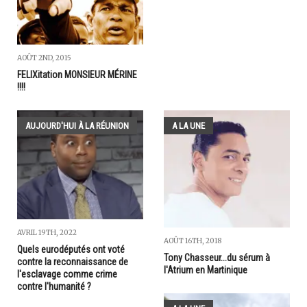
AOÛT 2ND, 2015
FELIXitation MONSIEUR MÉRINE
!!!!
AUJOURD'HUI À LA RÉUNION
A LA UNE
AVRIL 19TH, 2022
AOÛT 16TH, 2018
Quels eurodéputés ont voté
Tony Chasseur...du sérum à
contre la reconnaissance de
l'Atrium en Martinique
l'esclavage comme crime
contre l'humanité­ ?