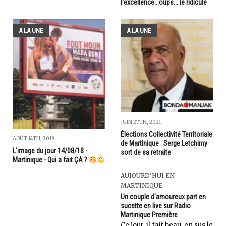
l'excellence...oups... le ridicule
A LA UNE
A LA UNE
JUIN 27TH, 2021
Élections Collectivité Territoriale
AOÛT 14TH, 2018
de Martinique : Serge Letchimy
L'image du jour 14/08/18 -
sort de sa retraite
Martinique - Qui a fait ÇA ?
AUJOURD'HUI EN
MARTINIQUE
Un couple d'amoureux part en
sucette en live sur Radio
Martinique Première
Ce jour, il fait beau, en sus le