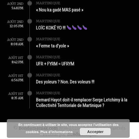
MARTINIQUE
AOÛT 2ND
5:48 PM
« Nou ka gadé MAS pasé »
MARTINIQUE
AOÛT 2ND
12:05 PM
LOÏC KOKÉ YO !!!
MARTINIQUE
AOÛT 2ND
8:08 AM
« Ferme ta d’yole »
MARTINIQUE
AOÛT 1ST
8:42 PM
UFR + FYRM = UFRYM
MARTINIQUE
AOÛT 1ST
6:56 PM
Des yoleurs ? Non. Des voleurs !!!
MARTINIQUE
AOÛT 1ST
8:35 AM
Bernard Hayot doit-il remplacer Serge Letchimy à la
Collectivité Territoriale de Martinique ?
En continuant à utiliser le site, vous acceptez l’utilisation des
©
Bondamanjak.com
1994-2020 - Tous droits réservés
Accepter
cookies.
Plus d’informations
Produit par
Bondamanjak