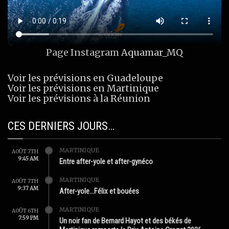
Page Instagram
Aquamar_MQ
Voir les prévisions en Guadeloupe
Voir les prévisions en Martinique
Voir les prévisions à la Réunion
CES DERNIERS JOURS…
MARTINIQUE
AOÛT 7TH
9:45 AM
Entre after-yole et after-gynéco
MARTINIQUE
AOÛT 7TH
9:37 AM
After-yole…Félix et bouées
MARTINIQUE
AOÛT 6TH
7:59 PM
Un noir fan de Bernard Hayot et des békés de