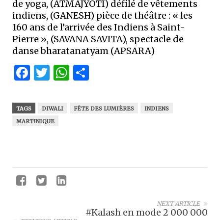
de yoga, (ATMAJYOTI) défilé de vêtements
indiens, (GANESH) pièce de théâtre : « les
160 ans de l’arrivée des Indiens à Saint-
Pierre », (SAVANA SAVITA), spectacle de
danse bharatanatyam (APSARA)
Facebook
Twitter
WhatsApp
Partager
TAGS
DIWALI
FÊTE DES LUMIÈRES
INDIENS
MARTINIQUE
NEXT ARTICLE
#Kalash en mode 2 000 000