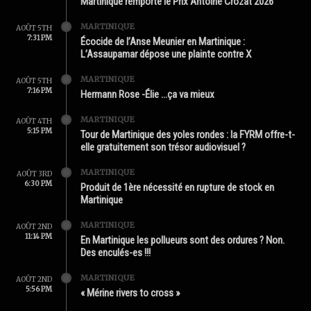
Martinique remporte le Prix Antoine Crozat 2026
MARTINIQUE
AOÛT 5TH
7:31 PM
Écocide de l’Anse Meunier en Martinique :
L’Assaupamar dépose une plainte contre X
MARTINIQUE
AOÛT 5TH
7:16 PM
Hermann Rose -Élie …ça va mieux
MARTINIQUE
AOÛT 4TH
5:15 PM
Tour de Martinique des yoles rondes : la FYRM offre-t-
elle gratuitement son trésor audiovisuel ?
MARTINIQUE
AOÛT 3RD
6:30 PM
Produit de 1ère nécessité en rupture de stock en
Martinique
MARTINIQUE
AOÛT 2ND
11:14 PM
En Martinique les pollueurs sont des ordures ? Non.
Des enculés-es !!!
MARTINIQUE
AOÛT 2ND
5:56 PM
« Mérine rivers to cross »