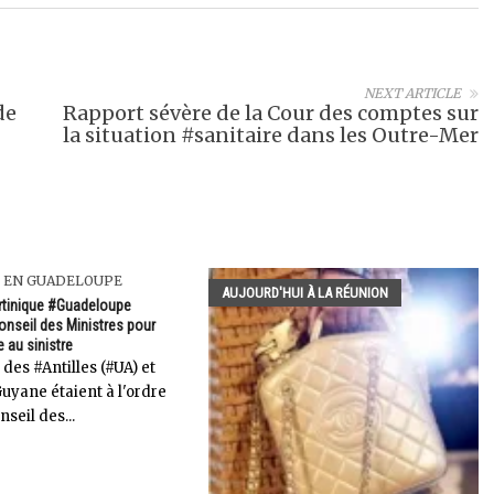
NEXT ARTICLE
de
Rapport sévère de la Cour des comptes sur
la situation #sanitaire dans les Outre-Mer
I EN GUADELOUPE
AUJOURD'HUI À LA RÉUNION
rtinique #Guadeloupe
onseil des Ministres pour
 au sinistre
 des #Antilles (#UA) et
Guyane étaient à l'ordre
nseil des...