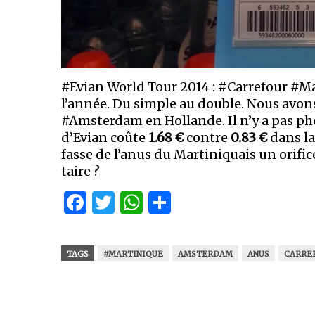
#Evian World Tour 2014 : #Carrefour #Ma
l’année. Du simple au double. Nous avons
#Amsterdam en Hollande. Il n’y a pas photo
d’Evian coûte
1.68 €
contre
0.83 €
dans la 
fasse de l’anus du Martiniquais un ori
taire ?
Facebook
Twitter
WhatsApp
Partager
TAGS
#MARTINIQUE
AMSTERDAM
ANUS
CARRE