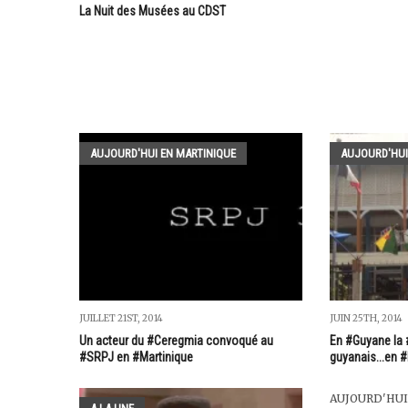
La Nuit des Musées au CDST
AUJOURD'HUI EN MARTINIQUE
AUJOURD'HUI
JUILLET 21ST, 2014
JUIN 25TH, 2014
Un acteur du #Ceregmia convoqué au
En #Guyane la 
#SRPJ en #Martinique
guyanais...en #
AUJOURD'HUI