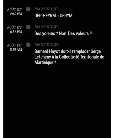
MARTINIQUE
AOÛT 1ST
8:42 PM
UFR + FYRM = UFRYM
MARTINIQUE
AOÛT 1ST
6:56 PM
Des yoleurs ? Non. Des voleurs !!!
MARTINIQUE
AOÛT 1ST
8:35 AM
Bernard Hayot doit-il remplacer Serge
Letchimy à la Collectivité Territoriale de
Martinique ?