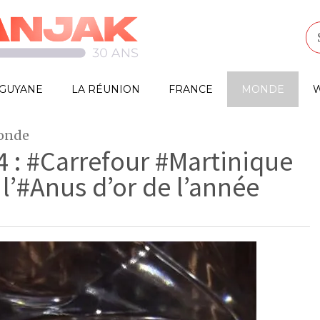
GUYANE
LA RÉUNION
FRANCE
MONDE
W
monde
 : #Carrefour #Martinique
l’#Anus d’or de l’année