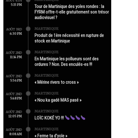
AOÛT 4TH
5:15 PM
Tour de Martinique des yoles rondes : la
FYRM offre-t-elle gratuitement son trésor
audiovisuel ?
MARTINIQUE
AOÛT 3RD
6:30 PM
Produit de 1ère nécessité en rupture de
stock en Martinique
MARTINIQUE
AOÛT 2ND
11:14 PM
En Martinique les pollueurs sont des
ordures ? Non. Des enculés-es !!!
MARTINIQUE
AOÛT 2ND
5:56 PM
« Mérine rivers to cross »
MARTINIQUE
AOÛT 2ND
5:48 PM
« Nou ka gadé MAS pasé »
MARTINIQUE
AOÛT 2ND
12:05 PM
LOÏC KOKÉ YO !!!
MARTINIQUE
AOÛT 2ND
8:08 AM
« Ferme ta d’yole »