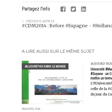
Partagez l'info
PREVIOUS ARTICLE
#CDM2014 : Before #Espagne - #Hollan
A LIRE AUSSI SUR LE MÊME SUJET
AUJOURD'HU
AUJOURD'HUI DANS LE MONDE
Université #Ma
#Guyane : un C
mettre un terme
L'#Université
celle de la #
du jour du Co
MAI 16TH, 2014