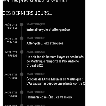
Voir les prévisions à la Réunion
CES DERNIERS JOURS…
MARTINIQUE
AOÛT 7TH
9:45 AM
Entre after-yole et after-gynéco
MARTINIQUE
AOÛT 7TH
9:37 AM
After-yole…Félix et bouées
MARTINIQUE
AOÛT 6TH
7:59 PM
Un noir fan de Bernard Hayot et des békés
de Martinique remporte le Prix Antoine
Crozat 2026
MARTINIQUE
AOÛT 5TH
7:31 PM
Écocide de l’Anse Meunier en Martinique :
L’Assaupamar dépose une plainte contre X
MARTINIQUE
AOÛT 5TH
7:16 PM
Hermann Rose -Élie …ça va mieux
MARTINIQUE