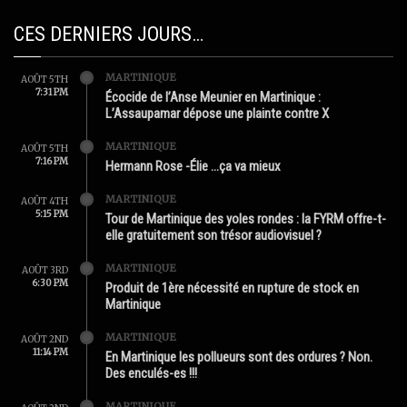
CES DERNIERS JOURS…
MARTINIQUE
AOÛT 5TH
7:31 PM
Écocide de l’Anse Meunier en Martinique :
L’Assaupamar dépose une plainte contre X
MARTINIQUE
AOÛT 5TH
7:16 PM
Hermann Rose -Élie …ça va mieux
MARTINIQUE
AOÛT 4TH
5:15 PM
Tour de Martinique des yoles rondes : la FYRM offre-t-
elle gratuitement son trésor audiovisuel ?
MARTINIQUE
AOÛT 3RD
6:30 PM
Produit de 1ère nécessité en rupture de stock en
Martinique
MARTINIQUE
AOÛT 2ND
11:14 PM
En Martinique les pollueurs sont des ordures ? Non.
Des enculés-es !!!
MARTINIQUE