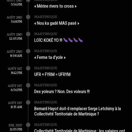
AOÛT 2ND
5:56 PM
« Mérine rivers to cross »
MARTINIQUE
AOÛT 2ND
5:48 PM
« Nou ka gadé MAS pasé »
MARTINIQUE
AOÛT 2ND
12:05 PM
LOÏC KOKÉ YO !!!
MARTINIQUE
AOÛT 2ND
8:08 AM
« Ferme ta d’yole »
MARTINIQUE
AOÛT 1ST
8:42 PM
UFR + FYRM = UFRYM
MARTINIQUE
AOÛT 1ST
6:56 PM
Des yoleurs ? Non. Des voleurs !!!
MARTINIQUE
AOÛT 1ST
8:35 AM
Bernard Hayot doit-il remplacer Serge Letchimy à la
Collectivité Territoriale de Martinique ?
MARTINIQUE
JUIL 31ST
11:05 PM
Collectivité Territoriale de Martinique : les salaires ont