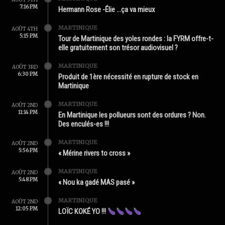
7:16 PM
Hermann Rose -Élie …ça va mieux
MARTINIQUE
AOÛT 4TH
5:15 PM
Tour de Martinique des yoles rondes : la FYRM offre-t-
elle gratuitement son trésor audiovisuel ?
MARTINIQUE
AOÛT 3RD
6:30 PM
Produit de 1ère nécessité en rupture de stock en
Martinique
MARTINIQUE
AOÛT 2ND
11:14 PM
En Martinique les pollueurs sont des ordures ? Non.
Des enculés-es !!!
MARTINIQUE
AOÛT 2ND
5:56 PM
« Mérine rivers to cross »
MARTINIQUE
AOÛT 2ND
5:48 PM
« Nou ka gadé MAS pasé »
MARTINIQUE
AOÛT 2ND
12:05 PM
LOÏC KOKÉ YO !!!