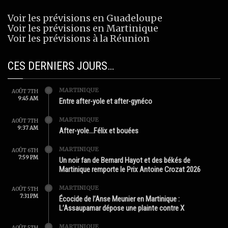
Voir les prévisions en Guadeloupe
Voir les prévisions en Martinique
Voir les prévisions à la Réunion
CES DERNIERS JOURS…
MARTINIQUE
AOÛT 7TH
9:45 AM
Entre after-yole et after-gynéco
MARTINIQUE
AOÛT 7TH
9:37 AM
After-yole…Félix et bouées
MARTINIQUE
AOÛT 6TH
7:59 PM
Un noir fan de Bernard Hayot et des békés de
Martinique remporte le Prix Antoine Crozat 2026
MARTINIQUE
AOÛT 5TH
7:31 PM
Écocide de l’Anse Meunier en Martinique :
L’Assaupamar dépose une plainte contre X
MARTINIQUE
AOÛT 5TH