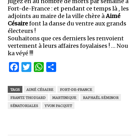
Jugez en au nombre de morts par semaine à
Fort-de-France : et pendant ce temps là , les
adjoints au maire de la ville chère à
Aimé
Césaire
font la danse du ventre aux grands
électeurs !
Souhaitons que ces derniers les renvoient
vertement à leurs affaires foyalaises ! … Nou
ka véyé !!!
Facebook
Twitter
WhatsApp
Partager
TAGS
AIMÉ CÉSAIRE
FORT-DE-FRANCE
FRANTZ THODIARD
MARTINIQUE
RAPHAËL SÉMINOR
SÉNATORIALES
YVON PACQUIT