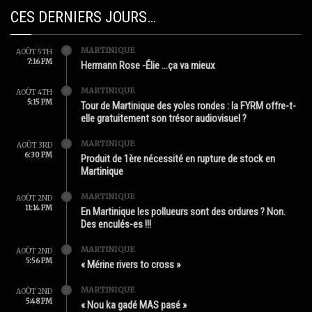
CES DERNIERS JOURS…
MARTINIQUE
AOÛT 5TH
7:16 PM
Hermann Rose -Élie …ça va mieux
MARTINIQUE
AOÛT 4TH
5:15 PM
Tour de Martinique des yoles rondes : la FYRM offre-t-
elle gratuitement son trésor audiovisuel ?
MARTINIQUE
AOÛT 3RD
6:30 PM
Produit de 1ère nécessité en rupture de stock en
Martinique
MARTINIQUE
AOÛT 2ND
11:14 PM
En Martinique les pollueurs sont des ordures ? Non.
Des enculés-es !!!
MARTINIQUE
AOÛT 2ND
5:56 PM
« Mérine rivers to cross »
MARTINIQUE
AOÛT 2ND
5:48 PM
« Nou ka gadé MAS pasé »