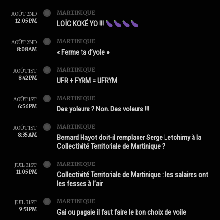
MARTINIQUE
AOÛT 2ND
12:05 PM
LOÏC KOKÉ YO !!!
MARTINIQUE
AOÛT 2ND
8:08 AM
« Ferme ta d’yole »
MARTINIQUE
AOÛT 1ST
8:42 PM
UFR + FYRM = UFRYM
MARTINIQUE
AOÛT 1ST
6:56 PM
Des yoleurs ? Non. Des voleurs !!!
MARTINIQUE
AOÛT 1ST
8:35 AM
Bernard Hayot doit-il remplacer Serge Letchimy à la
Collectivité Territoriale de Martinique ?
MARTINIQUE
JUIL 31ST
11:05 PM
Collectivité Territoriale de Martinique : les salaires ont
les fesses à l’air
MARTINIQUE
JUIL 31ST
9:51 PM
Gai ou pagaie il faut faire le bon choix de voile