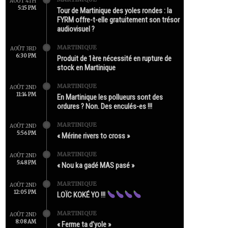
AOÛT 4TH
5:15 PM
Tour de Martinique des yoles rondes : la
FYRM offre-t-elle gratuitement son trésor
audiovisuel ?
MARTINIQUE
AOÛT 3RD
6:30 PM
Produit de 1ère nécessité en rupture de
stock en Martinique
MARTINIQUE
AOÛT 2ND
11:14 PM
En Martinique les pollueurs sont des
ordures ? Non. Des enculés-es !!!
MARTINIQUE
AOÛT 2ND
5:56 PM
« Mérine rivers to cross »
MARTINIQUE
AOÛT 2ND
5:48 PM
« Nou ka gadé MAS pasé »
MARTINIQUE
AOÛT 2ND
12:05 PM
LOÏC KOKÉ YO !!!
MARTINIQUE
AOÛT 2ND
8:08 AM
« Ferme ta d’yole »