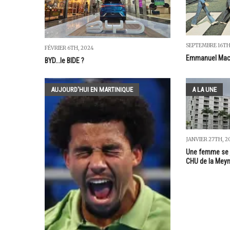
SEPTEMBRE 16TH
FÉVRIER 6TH, 2024
Emmanuel Macron
BYD...le BIDE ?
AUJOURD'HUI EN MARTINIQUE
A LA UNE
JANVIER 27TH, 2
Une femme se j
CHU de la Meyn