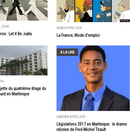
, 2018
MARS 19TH, 2017
 : Let it Be..nalla
La France, Mode d'emploi
A LA UNE
016
ette du quatrième étage du
ard en Martinique
JANVIER 10TH, 2017
Législatives 2017 en Martinique : le drame
nilorien de Fred-Michel Tirault