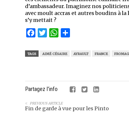
d’ambassadeur. Imaginez nos politiciens
avec moult accras et autres boudins à la 
s’y mettait ?
Facebook
Twitter
WhatsApp
Partager
TAGS
AIMÉ CÉSAIRE
AYRAULT
FRANCE
FROMAG
Partagez l'info
PREVIOUS ARTICLE
Fin de garde à vue pour les Pinto