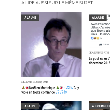
A LIRE AUSSI SUR LE MÊME SUJET
A LA UNE
A LA UNE
NOVEMBRE 9TH, 
Le post naze d'
décembre 201
DÉCEMBRE 23RD, 2018
Noël en Martinique
:
Guy
viole en toute confiance
A LA UNE
AUJOURD'HUI