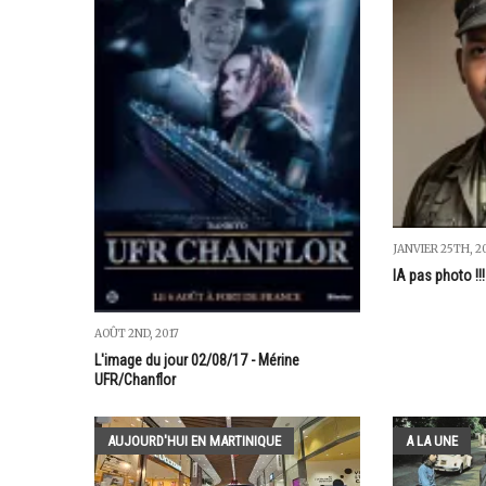
JANVIER 25TH, 2
IA pas photo !!!
AOÛT 2ND, 2017
L'image du jour 02/08/17 - Mérine
UFR/Chanflor
AUJOURD'HUI EN MARTINIQUE
A LA UNE