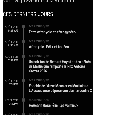
Voir les prévisions à la Réunion
CES DERNIERS JOURS…
MARTINIQUE
AOÛT 7TH
9:45 AM
Entre after-yole et after-gynéco
MARTINIQUE
AOÛT 7TH
9:37 AM
After-yole…Félix et bouées
MARTINIQUE
AOÛT 6TH
7:59 PM
Un noir fan de Bernard Hayot et des békés
de Martinique remporte le Prix Antoine
Crozat 2026
MARTINIQUE
AOÛT 5TH
7:31 PM
Écocide de l’Anse Meunier en Martinique :
L’Assaupamar dépose une plainte contre X
MARTINIQUE
AOÛT 5TH
7:16 PM
Hermann Rose -Élie …ça va mieux
MARTINIQUE