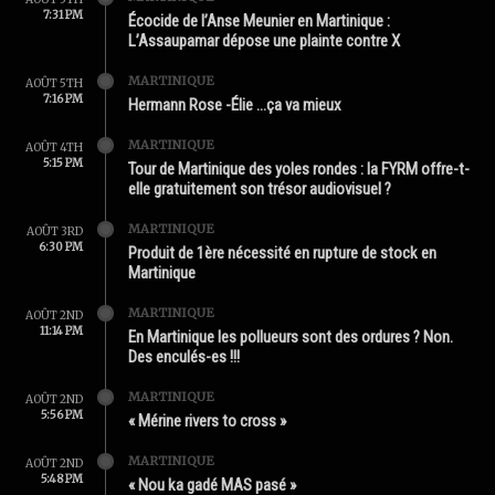
7:31 PM
Écocide de l’Anse Meunier en Martinique :
L’Assaupamar dépose une plainte contre X
MARTINIQUE
AOÛT 5TH
7:16 PM
Hermann Rose -Élie …ça va mieux
MARTINIQUE
AOÛT 4TH
5:15 PM
Tour de Martinique des yoles rondes : la FYRM offre-t-
elle gratuitement son trésor audiovisuel ?
MARTINIQUE
AOÛT 3RD
6:30 PM
Produit de 1ère nécessité en rupture de stock en
Martinique
MARTINIQUE
AOÛT 2ND
11:14 PM
En Martinique les pollueurs sont des ordures ? Non.
Des enculés-es !!!
MARTINIQUE
AOÛT 2ND
5:56 PM
« Mérine rivers to cross »
MARTINIQUE
AOÛT 2ND
5:48 PM
« Nou ka gadé MAS pasé »