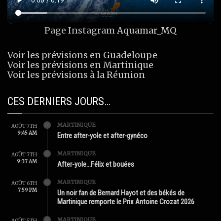
Page Instagram
Aquamar_MQ
Voir les prévisions en Guadeloupe
Voir les prévisions en Martinique
Voir les prévisions à la Réunion
CES DERNIERS JOURS…
MARTINIQUE
AOÛT 7TH
9:45 AM
Entre after-yole et after-gynéco
MARTINIQUE
AOÛT 7TH
9:37 AM
After-yole…Félix et bouées
MARTINIQUE
AOÛT 6TH
7:59 PM
Un noir fan de Bernard Hayot et des békés de
Martinique remporte le Prix Antoine Crozat 2026
MARTINIQUE
AOÛT 5TH