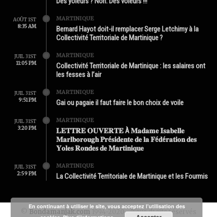
Des yoleurs ? Non. Des voleurs !!!
MARTINIQUE
AOÛT 1ST
8:35 AM
Bernard Hayot doit-il remplacer Serge Letchimy à la
Collectivité Territoriale de Martinique ?
MARTINIQUE
JUIL 31ST
11:05 PM
Collectivité Territoriale de Martinique : les salaires ont
les fesses à l’air
MARTINIQUE
JUIL 31ST
9:51 PM
Gai ou pagaie il faut faire le bon choix de voile
MARTINIQUE
JUIL 31ST
3:20 PM
𝐋𝐄𝐓𝐓𝐑𝐄 𝐎𝐔𝐕𝐄𝐑𝐓𝐄 À 𝐌𝐚𝐝𝐚𝐦𝐞 𝐈𝐬𝐚𝐛𝐞𝐥𝐥𝐞
𝐌𝐚𝐫𝐥𝐛𝐨𝐫𝐨𝐮𝐠𝐡 𝐏𝐫é𝐬𝐢𝐝𝐞𝐧𝐭𝐞 𝐝𝐞 𝐥𝐚 𝐅é𝐝é𝐫𝐚𝐭𝐢𝐨𝐧 𝐝𝐞𝐬
𝐘𝐨𝐥𝐞𝐬 𝐑𝐨𝐧𝐝𝐞𝐬 𝐝𝐞 𝐌𝐚𝐫𝐭𝐢𝐧𝐢𝐪𝐮𝐞
MARTINIQUE
JUIL 31ST
2:59 PM
La Collectivité Territoriale de Martinique et les Fourmis
En continuant à utiliser le site, vous acceptez l’utilisation des
©
Bondamanjak.com
1994-2020 - Tous droits réservés