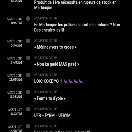
6:30 PM
Produit de 1ère nécessité en rupture de stock en
Martinique
MARTINIQUE
AOÛT 2ND
11:14 PM
En Martinique les pollueurs sont des ordures ? Non.
Des enculés-es !!!
MARTINIQUE
AOÛT 2ND
5:56 PM
« Mérine rivers to cross »
MARTINIQUE
AOÛT 2ND
5:48 PM
« Nou ka gadé MAS pasé »
MARTINIQUE
AOÛT 2ND
12:05 PM
LOÏC KOKÉ YO !!!
MARTINIQUE
AOÛT 2ND
8:08 AM
« Ferme ta d’yole »
MARTINIQUE
AOÛT 1ST
8:42 PM
UFR + FYRM = UFRYM
MARTINIQUE
AOÛT 1ST
6:56 PM