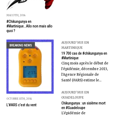
MAI 13TH, 2014
#Chikungunya en
#Martinique...Allo non mais allo
quoi ?
AUJOURD'HUI EN
BREAKING NEWS
MARTINIQUE
19 700 cas de #chikungunya en
#Martinique
Cinq mois après le début de
l'épidémie, décembre 2013,
l'Agence Régionale de
Santé (#ARS) estime le...
AUJOURD'HUI EN
GUADELOUPE
OCTOBRE 11TH, 2014
Chikungunya : un sixième mort
L'#ARS c'est du vent
en #Guadeloupe
L'épidémie de