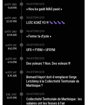
MARTINIQUE
AOÛT 2ND
5:48 PM
« Nou ka gadé MAS pasé »
MARTINIQUE
AOÛT 2ND
12:05 PM
LOÏC KOKÉ YO !!!
MARTINIQUE
AOÛT 2ND
8:08 AM
« Ferme ta d’yole »
MARTINIQUE
AOÛT 1ST
8:42 PM
UFR + FYRM = UFRYM
MARTINIQUE
AOÛT 1ST
6:56 PM
Des yoleurs ? Non. Des voleurs !!!
MARTINIQUE
AOÛT 1ST
8:35 AM
Bernard Hayot doit-il remplacer Serge
Letchimy à la Collectivité Territoriale de
Martinique ?
MARTINIQUE
JUIL 31ST
11:05 PM
Collectivité Territoriale de Martinique : les
salaires ont les fesses à l’air