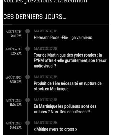
Voir les prévisions à la Réunion
CES DERNIERS JOURS…
MARTINIQUE
AOÛT 5TH
7:16 PM
Hermann Rose -Élie …ça va mieux
MARTINIQUE
AOÛT 4TH
5:15 PM
Tour de Martinique des yoles rondes : la
FYRM offre-t-elle gratuitement son trésor
audiovisuel ?
MARTINIQUE
AOÛT 3RD
6:30 PM
Produit de 1ère nécessité en rupture de
stock en Martinique
MARTINIQUE
AOÛT 2ND
11:14 PM
En Martinique les pollueurs sont des
ordures ? Non. Des enculés-es !!!
MARTINIQUE
AOÛT 2ND
5:56 PM
« Mérine rivers to cross »