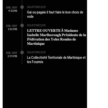
MARTINIQUE
JUIL 31ST
9:51 PM
Gai ou pagaie il faut faire le bon choix de
voile
MARTINIQUE
JUIL 31ST
3:20 PM
𝐋𝐄𝐓𝐓𝐑𝐄 𝐎𝐔𝐕𝐄𝐑𝐓𝐄 À 𝐌𝐚𝐝𝐚𝐦𝐞
𝐈𝐬𝐚𝐛𝐞𝐥𝐥𝐞 𝐌𝐚𝐫𝐥𝐛𝐨𝐫𝐨𝐮𝐠𝐡 𝐏𝐫é𝐬𝐢𝐝𝐞𝐧𝐭𝐞 𝐝𝐞 𝐥𝐚
𝐅é𝐝é𝐫𝐚𝐭𝐢𝐨𝐧 𝐝𝐞𝐬 𝐘𝐨𝐥𝐞𝐬 𝐑𝐨𝐧𝐝𝐞𝐬 𝐝𝐞
𝐌𝐚𝐫𝐭𝐢𝐧𝐢𝐪𝐮𝐞
MARTINIQUE
JUIL 31ST
2:59 PM
La Collectivité Territoriale de Martinique et
les Fourmis