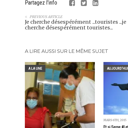
Partagez l'info
PREVIOUS ARTICLE
Je cherche désespérément ...touristes ...je
cherche désespérément touristes...
A LIRE AUSSI SUR LE MÊME SUJET
A LA UNE
AUJOURD'HUI
MARS 6TH, 2015
Et si Serge #Let