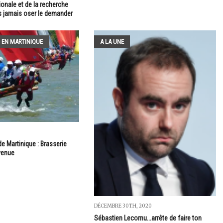
ionale et de la recherche
 jamais oser le demander
 EN MARTINIQUE
A LA UNE
e Martinique : Brasserie
evenue
DÉCEMBRE 30TH, 2020
Sébastien Lecornu...arrête de faire ton