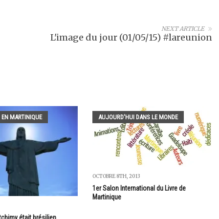
NEXT ARTICLE
L'image du jour (01/05/15) #lareunion
 EN MARTINIQUE
AUJOURD'HUI DANS LE MONDE
OCTOBRE 8TH, 2013
1er Salon International du Livre de
Martinique
chimy était brésilien...