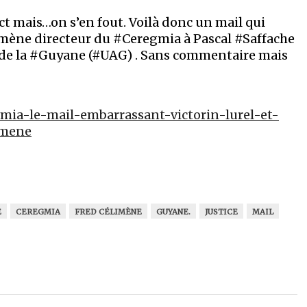
ct mais…on s’en fout. Voilà donc un mail qui
imène directeur du #Ceregmia à Pascal #Saffache
et de la #Guyane (#UAG) . Sans commentaire mais
gmia-le-mail-embarrassant-victorin-lurel-et-
imene
E
CEREGMIA
FRED CÉLIMÈNE
GUYANE.
JUSTICE
MAIL