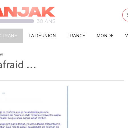
GUYANE
LA RÉUNION
FRANCE
MONDE
W
ne
afraid …