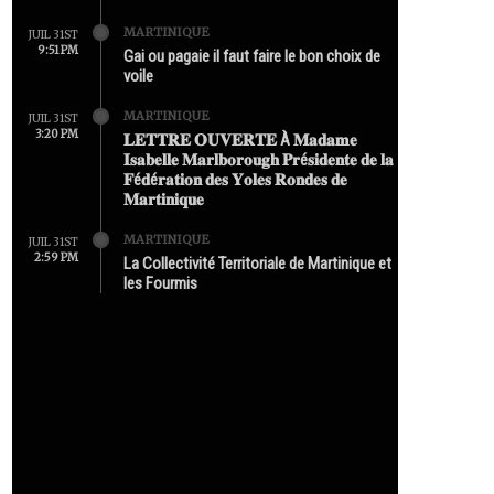
MARTINIQUE
JUIL 31ST
9:51 PM
Gai ou pagaie il faut faire le bon choix de
voile
MARTINIQUE
JUIL 31ST
3:20 PM
𝐋𝐄𝐓𝐓𝐑𝐄 𝐎𝐔𝐕𝐄𝐑𝐓𝐄 À 𝐌𝐚𝐝𝐚𝐦𝐞
𝐈𝐬𝐚𝐛𝐞𝐥𝐥𝐞 𝐌𝐚𝐫𝐥𝐛𝐨𝐫𝐨𝐮𝐠𝐡 𝐏𝐫é𝐬𝐢𝐝𝐞𝐧𝐭𝐞 𝐝𝐞 𝐥𝐚
𝐅é𝐝é𝐫𝐚𝐭𝐢𝐨𝐧 𝐝𝐞𝐬 𝐘𝐨𝐥𝐞𝐬 𝐑𝐨𝐧𝐝𝐞𝐬 𝐝𝐞
𝐌𝐚𝐫𝐭𝐢𝐧𝐢𝐪𝐮𝐞
MARTINIQUE
JUIL 31ST
2:59 PM
La Collectivité Territoriale de Martinique et
les Fourmis