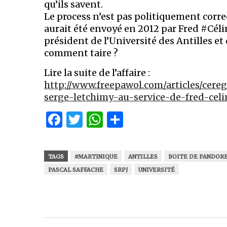
qu’ils savent.
Le process n’est pas politiquement corre
aurait été envoyé en 2012 par Fred #Cél
président de l’Université des Antilles 
comment taire ?
Lire la suite de l’affaire :
http://www.freepawol.com/articles/cere
serge-letchimy-au-service-de-fred-cel
Facebook
Twitter
WhatsApp
Partager
TAGS
#MARTINIQUE
ANTILLES
BOITE DE PANDOR
PASCAL SAFFACHE
SRPJ
UNIVERSITÉ