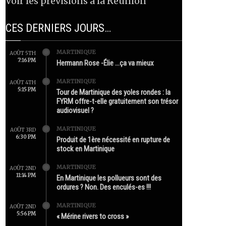
Voir les prévisions à la Réunion
CES DERNIERS JOURS…
MARTINIQUE
AOÛT 5TH
7:16 PM
Hermann Rose -Élie …ça va mieux
MARTINIQUE
AOÛT 4TH
5:15 PM
Tour de Martinique des yoles rondes : la
FYRM offre-t-elle gratuitement son trésor
audiovisuel ?
MARTINIQUE
AOÛT 3RD
6:30 PM
Produit de 1ère nécessité en rupture de
stock en Martinique
MARTINIQUE
AOÛT 2ND
11:14 PM
En Martinique les pollueurs sont des
ordures ? Non. Des enculés-es !!!
MARTINIQUE
AOÛT 2ND
5:56 PM
« Mérine rivers to cross »