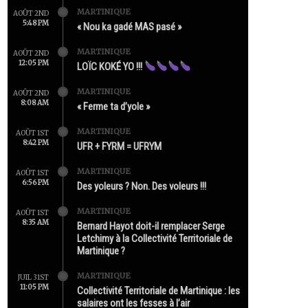
MARTINIQUE
AOÛT 2ND
5:48 PM
« Nou ka gadé MAS pasé »
MARTINIQUE
AOÛT 2ND
12:05 PM
LOÏC KOKÉ YO !!!
MARTINIQUE
AOÛT 2ND
8:08 AM
« Ferme ta d’yole »
MARTINIQUE
AOÛT 1ST
8:42 PM
UFR + FYRM = UFRYM
MARTINIQUE
AOÛT 1ST
6:56 PM
Des yoleurs ? Non. Des voleurs !!!
MARTINIQUE
AOÛT 1ST
8:35 AM
Bernard Hayot doit-il remplacer Serge
Letchimy à la Collectivité Territoriale de
Martinique ?
MARTINIQUE
JUIL 31ST
11:05 PM
Collectivité Territoriale de Martinique : les
salaires ont les fesses à l’air