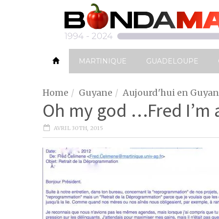
MARTINIQUE
GUADELOUPE
Home
Guyane
Aujourd'hui en Guya
Oh my god …Fred I’m 
AVRIL 30TH, 2015