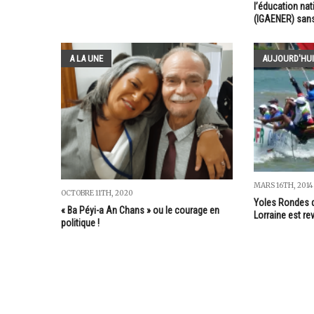
l’éducation nat
(IGAENER) sans
A LA UNE
AUJOURD'HUI
MARS 16TH, 2014
OCTOBRE 11TH, 2020
Yoles Rondes d
« Ba Péyi-a An Chans » ou le courage en
Lorraine est r
politique !