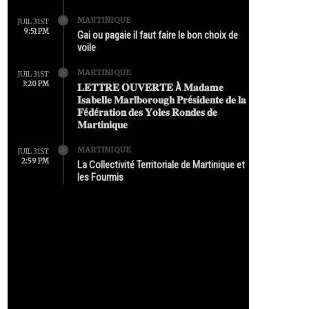
MARTINIQUE
JUIL 31ST
9:51 PM
Gai ou pagaie il faut faire le bon choix de
voile
MARTINIQUE
JUIL 31ST
3:20 PM
𝐋𝐄𝐓𝐓𝐑𝐄 𝐎𝐔𝐕𝐄𝐑𝐓𝐄 À 𝐌𝐚𝐝𝐚𝐦𝐞
𝐈𝐬𝐚𝐛𝐞𝐥𝐥𝐞 𝐌𝐚𝐫𝐥𝐛𝐨𝐫𝐨𝐮𝐠𝐡 𝐏𝐫é𝐬𝐢𝐝𝐞𝐧𝐭𝐞 𝐝𝐞 𝐥𝐚
𝐅é𝐝é𝐫𝐚𝐭𝐢𝐨𝐧 𝐝𝐞𝐬 𝐘𝐨𝐥𝐞𝐬 𝐑𝐨𝐧𝐝𝐞𝐬 𝐝𝐞
𝐌𝐚𝐫𝐭𝐢𝐧𝐢𝐪𝐮𝐞
MARTINIQUE
JUIL 31ST
2:59 PM
La Collectivité Territoriale de Martinique et
les Fourmis