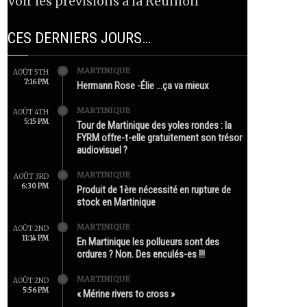
Voir les prévisions à la Réunion
CES DERNIERS JOURS…
MARTINIQUE
AOÛT 5TH
7:16 PM
Hermann Rose -Élie …ça va mieux
MARTINIQUE
AOÛT 4TH
5:15 PM
Tour de Martinique des yoles rondes : la
FYRM offre-t-elle gratuitement son trésor
audiovisuel ?
MARTINIQUE
AOÛT 3RD
6:30 PM
Produit de 1ère nécessité en rupture de
stock en Martinique
MARTINIQUE
AOÛT 2ND
11:14 PM
En Martinique les pollueurs sont des
ordures ? Non. Des enculés-es !!!
MARTINIQUE
AOÛT 2ND
5:56 PM
« Mérine rivers to cross »