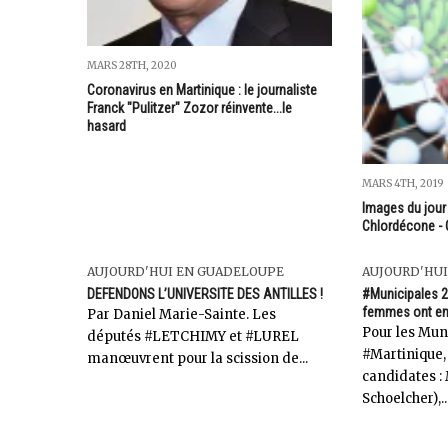
MARS 28TH, 2020
Coronavirus en Martinique : le journaliste
Franck "Pulitzer" Zozor réinvente...le
hasard
MARS 4TH, 2019
Images du jour 
Chlordécone - 
AUJOURD'HUI EN GUADELOUPE
AUJOURD'HUI
DEFENDONS L’UNIVERSITE DES ANTILLES !
#Municipales 2
femmes ont env
Par Daniel Marie-Sainte. Les
Pour les Mun
députés #LETCHIMY et #LUREL
#Martinique,
manœuvrent pour la scission de...
candidates : 
Schoelcher),..