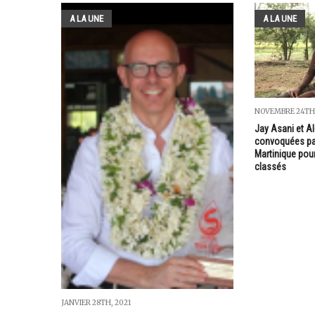
A LA UNE
A LA UNE
NOVEMBRE 24TH
Jay Asani et A
convoquées par
Martinique pou
classés
JANVIER 28TH, 2021