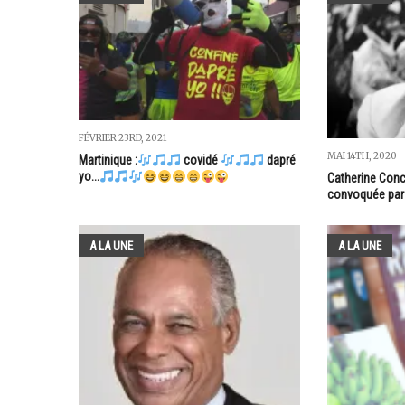
FÉVRIER 23RD, 2021
MAI 14TH, 2020
Martinique :
covidé
dapré
yo...
Catherine Conc
convoquée par 
A LA UNE
A LA UNE