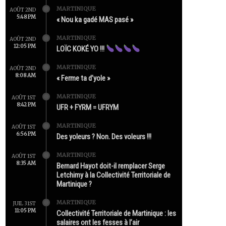
MARTINIQUE
AOÛT 2ND
5:48 PM
« Nou ka gadé MAS pasé »
MARTINIQUE
AOÛT 2ND
12:05 PM
LOÏC KOKÉ YO !!!
MARTINIQUE
AOÛT 2ND
8:08 AM
« Ferme ta d’yole »
MARTINIQUE
AOÛT 1ST
8:42 PM
UFR + FYRM = UFRYM
MARTINIQUE
AOÛT 1ST
6:56 PM
Des yoleurs ? Non. Des voleurs !!!
MARTINIQUE
AOÛT 1ST
8:35 AM
Bernard Hayot doit-il remplacer Serge
Letchimy à la Collectivité Territoriale de
Martinique ?
MARTINIQUE
JUIL 31ST
11:05 PM
Collectivité Territoriale de Martinique : les
salaires ont les fesses à l’air