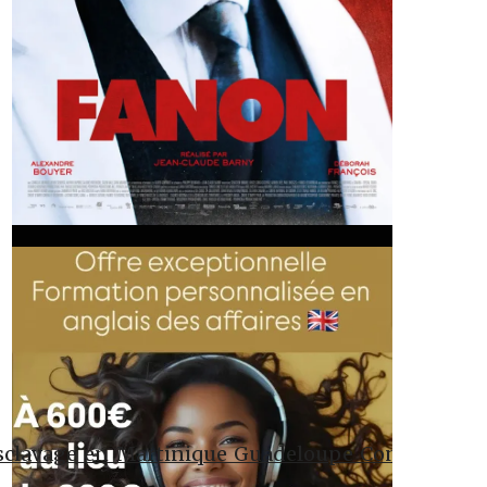
esclavage_en_Martinique_Guadeloupe_Contre_la_p