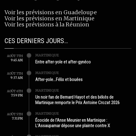
Voir les prévisions en Guadeloupe
Voir les prévisions en Martinique
Voir les prévisions à la Réunion
CES DERNIERS JOURS…
MARTINIQUE
AOÛT 7TH
9:45 AM
Entre after-yole et after-gynéco
MARTINIQUE
AOÛT 7TH
9:37 AM
After-yole…Félix et bouées
MARTINIQUE
AOÛT 6TH
7:59 PM
Un noir fan de Bernard Hayot et des békés de
Martinique remporte le Prix Antoine Crozat 2026
MARTINIQUE
AOÛT 5TH
7:31 PM
Écocide de l’Anse Meunier en Martinique :
L’Assaupamar dépose une plainte contre X