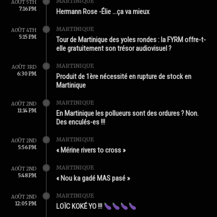
MARTINIQUE
AOÛT 5TH
7:16 PM
Hermann Rose -Élie …ça va mieux
MARTINIQUE
AOÛT 4TH
5:15 PM
Tour de Martinique des yoles rondes : la FYRM offre-t-
elle gratuitement son trésor audiovisuel ?
MARTINIQUE
AOÛT 3RD
6:30 PM
Produit de 1ère nécessité en rupture de stock en
Martinique
MARTINIQUE
AOÛT 2ND
11:14 PM
En Martinique les pollueurs sont des ordures ? Non.
Des enculés-es !!!
MARTINIQUE
AOÛT 2ND
5:56 PM
« Mérine rivers to cross »
MARTINIQUE
AOÛT 2ND
5:48 PM
« Nou ka gadé MAS pasé »
MARTINIQUE
AOÛT 2ND
12:05 PM
LOÏC KOKÉ YO !!!