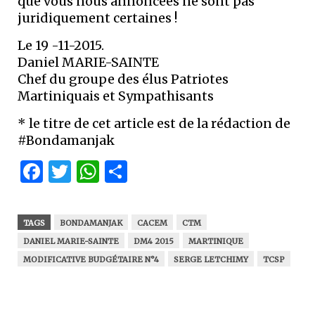
que vous nous annoncées ne sont pas
juridiquement certaines !
Le 19 -11-2015.
Daniel MARIE-SAINTE
Chef du groupe des élus Patriotes
Martiniquais et Sympathisants
* le titre de cet article est de la rédaction de
#Bondamanjak
Facebook
Twitter
WhatsApp
Partager
TAGS
BONDAMANJAK
CACEM
CTM
DANIEL MARIE-SAINTE
DM4 2015
MARTINIQUE
MODIFICATIVE BUDGÉTAIRE N°4
SERGE LETCHIMY
TCSP