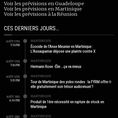
Voir les prévisions en Guadeloupe
Voir les prévisions en Martinique
Voir les prévisions à la Réunion
CES DERNIERS JOURS…
MARTINIQUE
AOÛT 5TH
7:31 PM
Écocide de l’Anse Meunier en Martinique :
L’Assaupamar dépose une plainte contre X
MARTINIQUE
AOÛT 5TH
7:16 PM
Hermann Rose -Élie …ça va mieux
MARTINIQUE
AOÛT 4TH
5:15 PM
Tour de Martinique des yoles rondes : la FYRM offre-t-
elle gratuitement son trésor audiovisuel ?
MARTINIQUE
AOÛT 3RD
6:30 PM
Produit de 1ère nécessité en rupture de stock en
Martinique
MARTINIQUE
AOÛT 2ND