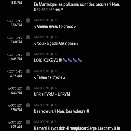
11:14 PM
En Martinique les pollueurs sont des ordures ? Non.
Des enculés-es !!!
MARTINIQUE
AOÛT 2ND
5:56 PM
« Mérine rivers to cross »
MARTINIQUE
AOÛT 2ND
5:48 PM
« Nou ka gadé MAS pasé »
MARTINIQUE
AOÛT 2ND
12:05 PM
LOÏC KOKÉ YO !!!
MARTINIQUE
AOÛT 2ND
8:08 AM
« Ferme ta d’yole »
MARTINIQUE
AOÛT 1ST
8:42 PM
UFR + FYRM = UFRYM
MARTINIQUE
AOÛT 1ST
6:56 PM
Des yoleurs ? Non. Des voleurs !!!
MARTINIQUE
AOÛT 1ST
8:35 AM
Bernard Hayot doit-il remplacer Serge Letchimy à la