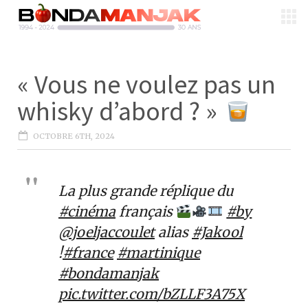
« Vous ne voulez pas un
whisky d’abord ? »
OCTOBRE 6TH, 2024
La plus grande réplique du
#cinéma
français
#by
@joeljaccoulet
alias
#Jakool
!
#france
#martinique
#bondamanjak
pic.twitter.com/bZLLF3A75X