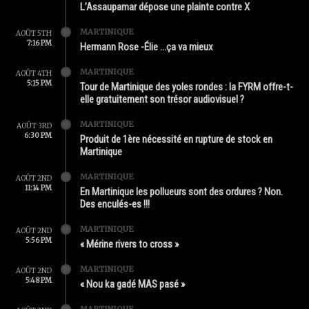
L’Assaupamar dépose une plainte contre X
MARTINIQUE
AOÛT 5TH
7:16 PM
Hermann Rose -Élie …ça va mieux
MARTINIQUE
AOÛT 4TH
5:15 PM
Tour de Martinique des yoles rondes : la FYRM offre-t-
elle gratuitement son trésor audiovisuel ?
MARTINIQUE
AOÛT 3RD
6:30 PM
Produit de 1ère nécessité en rupture de stock en
Martinique
MARTINIQUE
AOÛT 2ND
11:14 PM
En Martinique les pollueurs sont des ordures ? Non.
Des enculés-es !!!
MARTINIQUE
AOÛT 2ND
5:56 PM
« Mérine rivers to cross »
MARTINIQUE
AOÛT 2ND
5:48 PM
« Nou ka gadé MAS pasé »