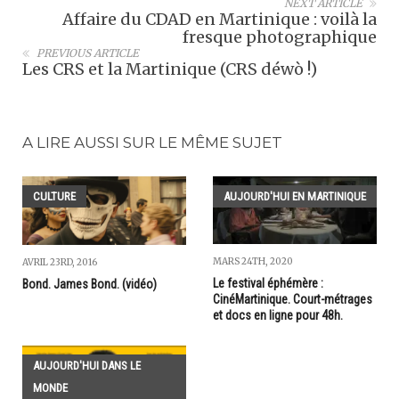
NEXT ARTICLE
Affaire du CDAD en Martinique : voilà la
fresque photographique
PREVIOUS ARTICLE
Les CRS et la Martinique (CRS déwò !)
A LIRE AUSSI SUR LE MÊME SUJET
CULTURE
AUJOURD'HUI EN MARTINIQUE
MARS 24TH, 2020
AVRIL 23RD, 2016
Le festival éphémère :
Bond. James Bond. (vidéo)
CinéMartinique. Court-métrages
et docs en ligne pour 48h.
AUJOURD'HUI DANS LE
MONDE