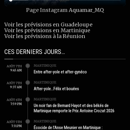
Page Instagram
Aquamar_MQ
Voir les prévisions en Guadeloupe
Voir les prévisions en Martinique
Voir les prévisions à la Réunion
CES DERNIERS JOURS…
MARTINIQUE
AOÛT 7TH
9:45 AM
Entre after-yole et after-gynéco
MARTINIQUE
AOÛT 7TH
9:37 AM
After-yole…Félix et bouées
MARTINIQUE
AOÛT 6TH
7:59 PM
Un noir fan de Bernard Hayot et des békés de
Martinique remporte le Prix Antoine Crozat 2026
MARTINIQUE
AOÛT 5TH
7:31 PM
Écocide de l’Anse Meunier en Martinique :