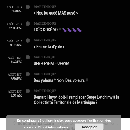
MARTINIQUE
AOÛT 2ND
5:48 PM
« Nou ka gadé MAS pasé »
MARTINIQUE
AOÛT 2ND
12:05 PM
LOÏC KOKÉ YO !!!
MARTINIQUE
AOÛT 2ND
8:08 AM
« Ferme ta d’yole »
MARTINIQUE
AOÛT 1ST
8:42 PM
UFR + FYRM = UFRYM
MARTINIQUE
AOÛT 1ST
6:56 PM
Des yoleurs ? Non. Des voleurs !!!
MARTINIQUE
AOÛT 1ST
8:35 AM
Bernard Hayot doit-il remplacer Serge Letchimy à la
Collectivité Territoriale de Martinique ?
En continuant à utiliser le site, vous acceptez l’utilisation des
©
Bondamanjak.com
1994-2020 - Tous droits réservés
Accepter
cookies.
Plus d’informations
Produit par
Bondamanjak