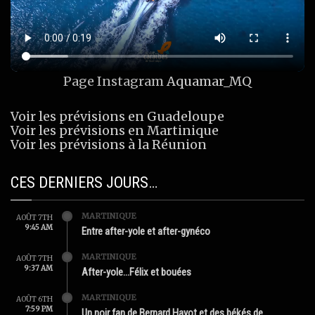
Page Instagram
Aquamar_MQ
Voir les prévisions en Guadeloupe
Voir les prévisions en Martinique
Voir les prévisions à la Réunion
CES DERNIERS JOURS…
MARTINIQUE
AOÛT 7TH
9:45 AM
Entre after-yole et after-gynéco
MARTINIQUE
AOÛT 7TH
9:37 AM
After-yole…Félix et bouées
MARTINIQUE
AOÛT 6TH
7:59 PM
Un noir fan de Bernard Hayot et des békés de