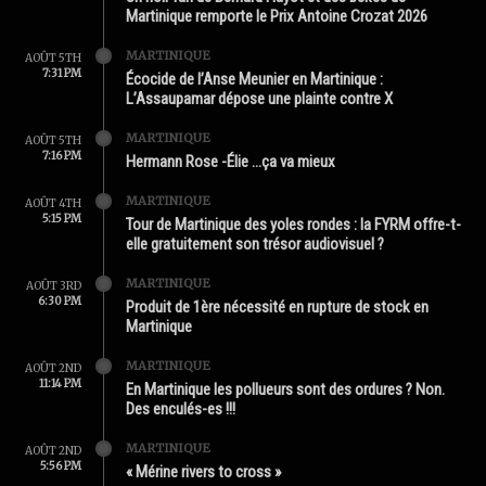
Martinique remporte le Prix Antoine Crozat 2026
MARTINIQUE
AOÛT 5TH
7:31 PM
Écocide de l’Anse Meunier en Martinique :
L’Assaupamar dépose une plainte contre X
MARTINIQUE
AOÛT 5TH
7:16 PM
Hermann Rose -Élie …ça va mieux
MARTINIQUE
AOÛT 4TH
5:15 PM
Tour de Martinique des yoles rondes : la FYRM offre-t-
elle gratuitement son trésor audiovisuel ?
MARTINIQUE
AOÛT 3RD
6:30 PM
Produit de 1ère nécessité en rupture de stock en
Martinique
MARTINIQUE
AOÛT 2ND
11:14 PM
En Martinique les pollueurs sont des ordures ? Non.
Des enculés-es !!!
MARTINIQUE
AOÛT 2ND
5:56 PM
« Mérine rivers to cross »