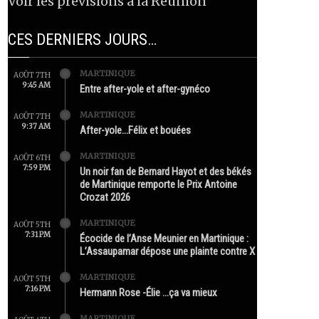
Voir les prévisions à la Réunion
CES DERNIERS JOURS…
MARTINIQUE
AOÛT 7TH
9:45 AM
Entre after-yole et after-gynéco
MARTINIQUE
AOÛT 7TH
9:37 AM
After-yole…Félix et bouées
MARTINIQUE
AOÛT 6TH
7:59 PM
Un noir fan de Bernard Hayot et des békés
de Martinique remporte le Prix Antoine
Crozat 2026
MARTINIQUE
AOÛT 5TH
7:31 PM
Écocide de l’Anse Meunier en Martinique :
L’Assaupamar dépose une plainte contre X
MARTINIQUE
AOÛT 5TH
7:16 PM
Hermann Rose -Élie …ça va mieux
MARTINIQUE