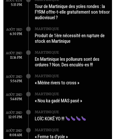
AOÛT 4TH
5:15 PM
Tour de Martinique des yoles rondes : la
FYRM offre-t-elle gratuitement son trésor
audiovisuel ?
MARTINIQUE
AOÛT 3RD
6:30 PM
Produit de 1ère nécessité en rupture de
stock en Martinique
MARTINIQUE
AOÛT 2ND
11:14 PM
En Martinique les pollueurs sont des
ordures ? Non. Des enculés-es !!!
MARTINIQUE
AOÛT 2ND
5:56 PM
« Mérine rivers to cross »
MARTINIQUE
AOÛT 2ND
5:48 PM
« Nou ka gadé MAS pasé »
MARTINIQUE
AOÛT 2ND
12:05 PM
LOÏC KOKÉ YO !!!
MARTINIQUE
AOÛT 2ND
8:08 AM
« Ferme ta d’yole »