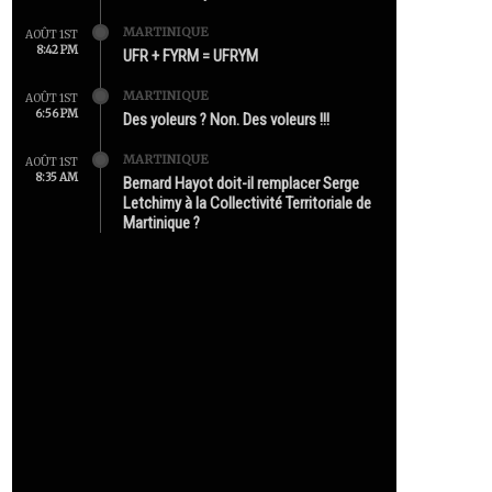
MARTINIQUE
AOÛT 1ST
8:42 PM
UFR + FYRM = UFRYM
MARTINIQUE
AOÛT 1ST
6:56 PM
Des yoleurs ? Non. Des voleurs !!!
MARTINIQUE
AOÛT 1ST
8:35 AM
Bernard Hayot doit-il remplacer Serge
Letchimy à la Collectivité Territoriale de
Martinique ?