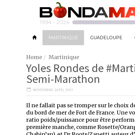
MARTINIQUE
GUADELOUPE
Home
Martinique
Yoles Rondes de #Marti
Semi-Marathon
NOVEMBRE 24TH, 2013
Il ne fallait pas se tromper sur le choix d
du bord de mer de Fort de France. Une voi
ratio poids/puissance pour être performa
première manche, comme Rosette/Orang
Chabin’an), et Dr Roots/Zapetti auteur 