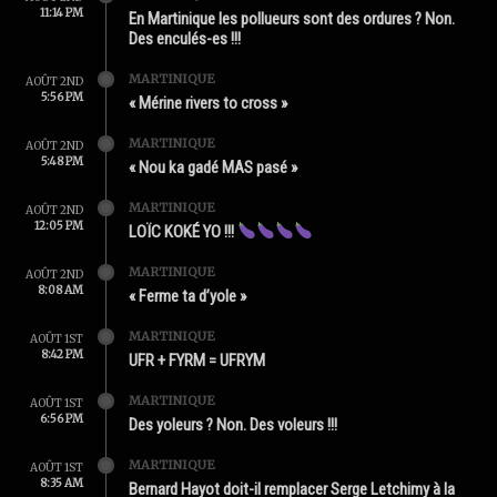
11:14 PM
En Martinique les pollueurs sont des ordures ? Non.
Des enculés-es !!!
MARTINIQUE
AOÛT 2ND
5:56 PM
« Mérine rivers to cross »
MARTINIQUE
AOÛT 2ND
5:48 PM
« Nou ka gadé MAS pasé »
MARTINIQUE
AOÛT 2ND
12:05 PM
LOÏC KOKÉ YO !!!
MARTINIQUE
AOÛT 2ND
8:08 AM
« Ferme ta d’yole »
MARTINIQUE
AOÛT 1ST
8:42 PM
UFR + FYRM = UFRYM
MARTINIQUE
AOÛT 1ST
6:56 PM
Des yoleurs ? Non. Des voleurs !!!
MARTINIQUE
AOÛT 1ST
8:35 AM
Bernard Hayot doit-il remplacer Serge Letchimy à la