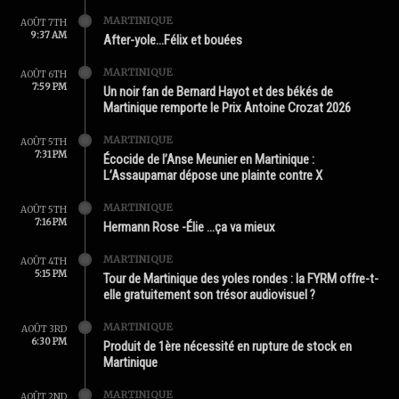
MARTINIQUE
AOÛT 7TH
9:37 AM
After-yole…Félix et bouées
MARTINIQUE
AOÛT 6TH
7:59 PM
Un noir fan de Bernard Hayot et des békés de
Martinique remporte le Prix Antoine Crozat 2026
MARTINIQUE
AOÛT 5TH
7:31 PM
Écocide de l’Anse Meunier en Martinique :
L’Assaupamar dépose une plainte contre X
MARTINIQUE
AOÛT 5TH
7:16 PM
Hermann Rose -Élie …ça va mieux
MARTINIQUE
AOÛT 4TH
5:15 PM
Tour de Martinique des yoles rondes : la FYRM offre-t-
elle gratuitement son trésor audiovisuel ?
MARTINIQUE
AOÛT 3RD
6:30 PM
Produit de 1ère nécessité en rupture de stock en
Martinique
MARTINIQUE
AOÛT 2ND