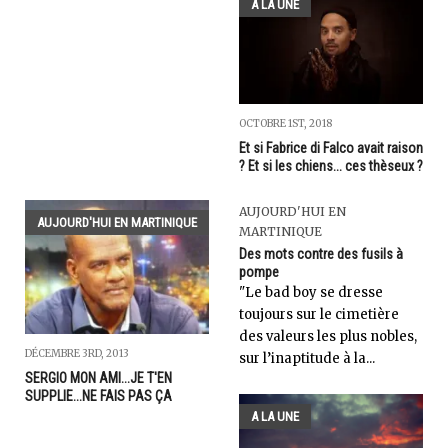
A LA UNE
OCTOBRE 1ST, 2018
Et si Fabrice di Falco avait raison
? Et si les chiens... ces thèseux ?
AUJOURD'HUI EN
AUJOURD'HUI EN MARTINIQUE
MARTINIQUE
Des mots contre des fusils à
pompe
"Le bad boy se dresse
toujours sur le cimetière
des valeurs les plus nobles,
DÉCEMBRE 3RD, 2013
sur l’inaptitude à la...
SERGIO MON AMI...JE T'EN
SUPPLIE...NE FAIS PAS ÇA
A LA UNE