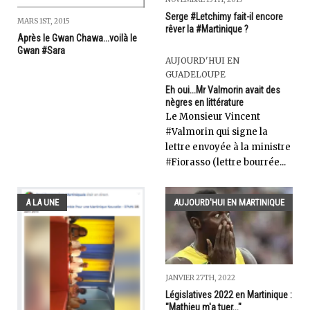
Serge #Letchimy fait-il encore
MARS 1ST, 2015
rêver la #Martinique ?
Après le Gwan Chawa...voilà le
Gwan #Sara
AUJOURD'HUI EN
GUADELOUPE
Eh oui...Mr Valmorin avait des
nègres en littérature
Le Monsieur Vincent
#Valmorin qui signe la
lettre envoyée à la ministre
#Fiorasso (lettre bourrée...
A LA UNE
AUJOURD'HUI EN MARTINIQUE
JANVIER 27TH, 2022
Législatives 2022 en Martinique :
"Mathieu m'a tuer..."