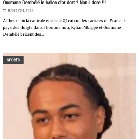
Ousmane Dembélé le ballon d'or dort ? Non il dore !!!
JUIN 26TH, 2026
À l'heure où la canicule encule le QI cui cui des racistes de France, le
pays des doigts dans l'homme noir, Kylian Mbappé et Ousmane
Dembélé brillent des...
SPORTS