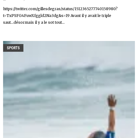
https://twitter.com/gillesdegras/status/1512365277740158980?
t=TxPSFG4FuwXfggld2Na3dg&s=19 Avant il y avait le triple
saut...désormais il y a le sot tout...
SPORTS