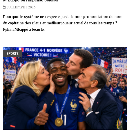
JUILLET 12TH, 2026
Pourquoi le système ne respecte pas la bonne prononciation du nom
du capitaine des Bleus et meilleur joueur actuel de tous les temps ?
Kylian Mbappé a beau le...
SPORTS