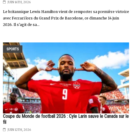
JUIN 14TH, 2026
Le britannique Lewis Hamilton vient de remporter sa première victoire
avec Ferrari lors du Grand Prix de Barcelone, ce dimanche 14 juin
2026. Il s'agit de sa...
SPORTS
Coupe du Monde de football 2026 : Cyle Larin sauve le Canada sur le
fil
JUIN 12TH, 2026