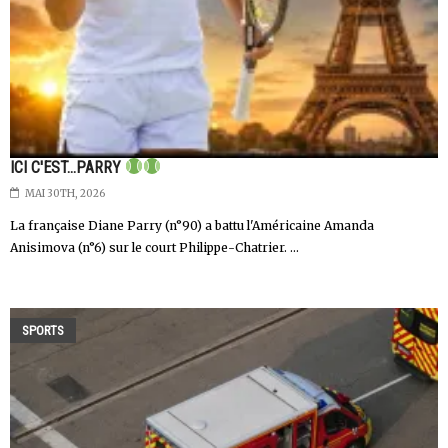
ICI C'EST...PARRY
MAI 30TH, 2026
La française Diane Parry (n°90) a battu l'Américaine Amanda
Anisimova (n°6) sur le court Philippe-Chatrier. ...
SPORTS