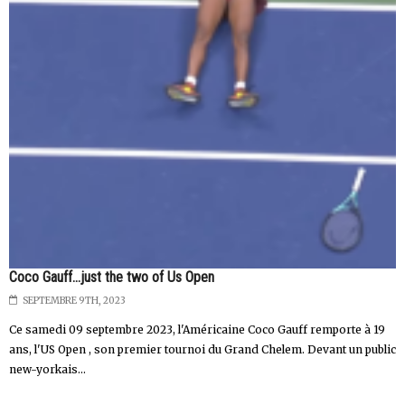
Coco Gauff...just the two of Us Open
SEPTEMBRE 9TH, 2023
Ce samedi 09 septembre 2023, l'Américaine Coco Gauff remporte à 19
ans, l'US Open , son premier tournoi du Grand Chelem. Devant un public
new-yorkais...