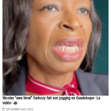
Nicolas "awa timal" Sarkozy fait son jogging en Guadeloupe -La
vidéo-
DÉCEMBRE 21ST, 2025