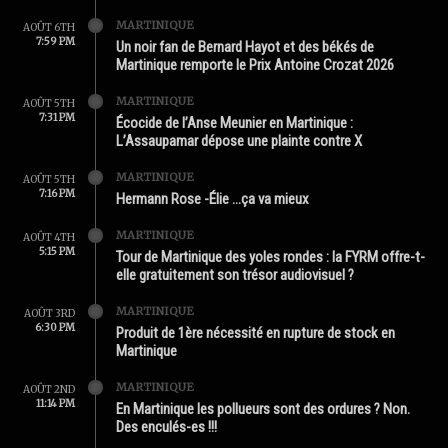
MARTINIQUE
AOÛT 6TH
7:59 PM
Un noir fan de Bernard Hayot et des békés de
Martinique remporte le Prix Antoine Crozat 2026
MARTINIQUE
AOÛT 5TH
7:31 PM
Écocide de l’Anse Meunier en Martinique :
L’Assaupamar dépose une plainte contre X
MARTINIQUE
AOÛT 5TH
7:16 PM
Hermann Rose -Élie …ça va mieux
MARTINIQUE
AOÛT 4TH
5:15 PM
Tour de Martinique des yoles rondes : la FYRM offre-t-
elle gratuitement son trésor audiovisuel ?
MARTINIQUE
AOÛT 3RD
6:30 PM
Produit de 1ère nécessité en rupture de stock en
Martinique
MARTINIQUE
AOÛT 2ND
11:14 PM
En Martinique les pollueurs sont des ordures ? Non.
Des enculés-es !!!