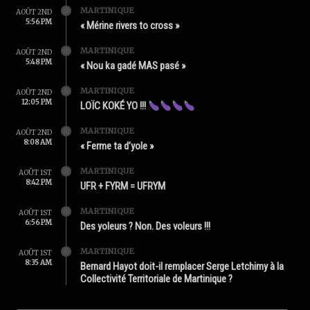
MARTINIQUE
AOÛT 2ND
5:56 PM
« Mérine rivers to cross »
MARTINIQUE
AOÛT 2ND
5:48 PM
« Nou ka gadé MAS pasé »
MARTINIQUE
AOÛT 2ND
12:05 PM
LOÏC KOKÉ YO !!!
MARTINIQUE
AOÛT 2ND
8:08 AM
« Ferme ta d’yole »
MARTINIQUE
AOÛT 1ST
8:42 PM
UFR + FYRM = UFRYM
MARTINIQUE
AOÛT 1ST
6:56 PM
Des yoleurs ? Non. Des voleurs !!!
MARTINIQUE
AOÛT 1ST
8:35 AM
Bernard Hayot doit-il remplacer Serge Letchimy à la
Collectivité Territoriale de Martinique ?