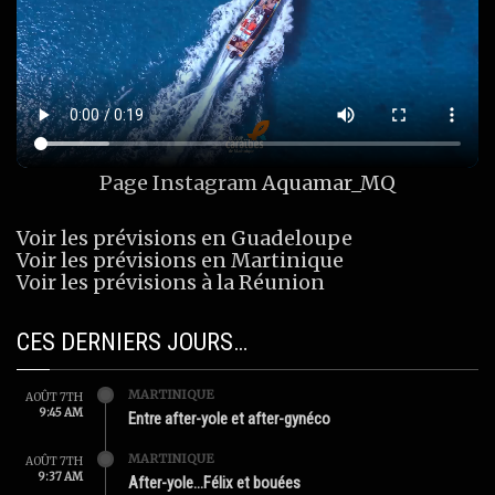
Page Instagram
Aquamar_MQ
Voir les prévisions en Guadeloupe
Voir les prévisions en Martinique
Voir les prévisions à la Réunion
CES DERNIERS JOURS…
MARTINIQUE
AOÛT 7TH
9:45 AM
Entre after-yole et after-gynéco
MARTINIQUE
AOÛT 7TH
9:37 AM
After-yole…Félix et bouées