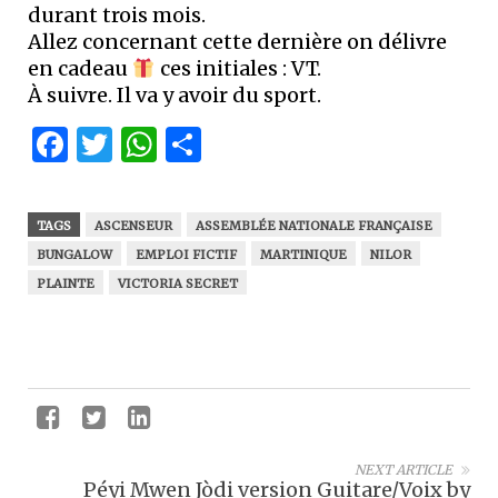
durant trois mois.
Allez concernant cette dernière on délivre
en cadeau
ces initiales : VT.
À suivre. Il va y avoir du sport.
Facebook
Twitter
WhatsApp
Partager
TAGS
ASCENSEUR
ASSEMBLÉE NATIONALE FRANÇAISE
BUNGALOW
EMPLOI FICTIF
MARTINIQUE
NILOR
PLAINTE
VICTORIA SECRET
NEXT ARTICLE
Péyi Mwen Jòdi version Guitare/Voix by