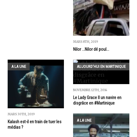
MARS 8TH, 2019
Nilor ...Nilor dé poul...
A LA UNE
AUJOURD'HUI EN MARTINIQUE
NOVEMBRE 12TH, 2014
Le Lady Grace II un navire en
disgrâce en #Martinique
MARS 30TH, 2019
A LA UNE
Kalash est-il en train de tuer les
médias ?