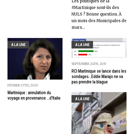
Les politiques de la
#Martinique sont-ils des
NULS ? Bonne question. À
un mois des Municipales de
mars...
A LA UNE
A LA UNE
SEPTEMBRE 24TH, 2015
RCI Martinique se lance dans les
sondages...Eddie Marajo ne va
pas prendre la blague
FÉVRIER 27TH, 2020
Martinique : annulation du
voyage en provenance ...d'Italie
A LA UNE