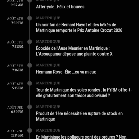
AOÛT 7TH
9:37 AM
After-yole…Félix et bouées
MARTINIQUE
AOÛT 6TH
7:59 PM
Un noir fan de Bernard Hayot et des békés de
Martinique remporte le Prix Antoine Crozat 2026
MARTINIQUE
AOÛT 5TH
7:31 PM
Écocide de l’Anse Meunier en Martinique :
L’Assaupamar dépose une plainte contre X
MARTINIQUE
AOÛT 5TH
7:16 PM
Hermann Rose -Élie …ça va mieux
MARTINIQUE
AOÛT 4TH
5:15 PM
Tour de Martinique des yoles rondes : la FYRM offre-t-
elle gratuitement son trésor audiovisuel ?
MARTINIQUE
AOÛT 3RD
6:30 PM
Produit de 1ère nécessité en rupture de stock en
Martinique
MARTINIQUE
AOÛT 2ND
11:14 PM
En Martinique les pollueurs sont des ordures ? Non.