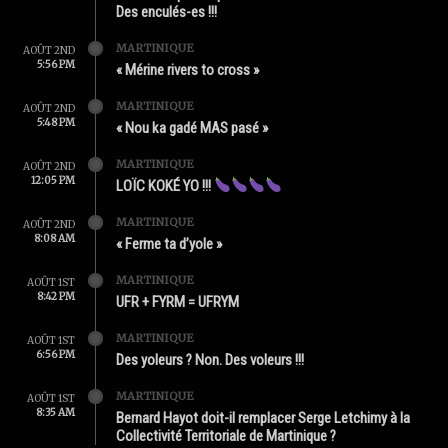
Des enculés-es !!!
MARTINIQUE
AOÛT 2ND
5:56 PM
« Mérine rivers to cross »
MARTINIQUE
AOÛT 2ND
5:48 PM
« Nou ka gadé MAS pasé »
MARTINIQUE
AOÛT 2ND
12:05 PM
LOÏC KOKÉ YO !!!
MARTINIQUE
AOÛT 2ND
8:08 AM
« Ferme ta d’yole »
MARTINIQUE
AOÛT 1ST
8:42 PM
UFR + FYRM = UFRYM
MARTINIQUE
AOÛT 1ST
6:56 PM
Des yoleurs ? Non. Des voleurs !!!
MARTINIQUE
AOÛT 1ST
8:35 AM
Bernard Hayot doit-il remplacer Serge Letchimy à la
Collectivité Territoriale de Martinique ?