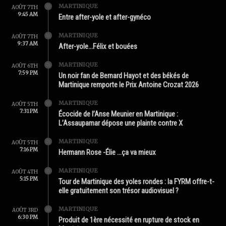
MARTINIQUE
AOÛT 7TH
9:45 AM
Entre after-yole et after-gynéco
MARTINIQUE
AOÛT 7TH
9:37 AM
After-yole…Félix et bouées
MARTINIQUE
AOÛT 6TH
7:59 PM
Un noir fan de Bernard Hayot et des békés de
Martinique remporte le Prix Antoine Crozat 2026
MARTINIQUE
AOÛT 5TH
7:31 PM
Écocide de l’Anse Meunier en Martinique :
L’Assaupamar dépose une plainte contre X
MARTINIQUE
AOÛT 5TH
7:16 PM
Hermann Rose -Élie …ça va mieux
MARTINIQUE
AOÛT 4TH
5:15 PM
Tour de Martinique des yoles rondes : la FYRM offre-t-
elle gratuitement son trésor audiovisuel ?
MARTINIQUE
AOÛT 3RD
6:30 PM
Produit de 1ère nécessité en rupture de stock en