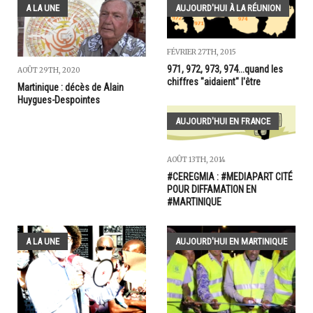
A LA UNE
AUJOURD'HUI À LA RÉUNION
FÉVRIER 27TH, 2015
971, 972, 973, 974...quand les
AOÛT 29TH, 2020
chiffres "aidaient" l'être
Martinique : décès de Alain
Huygues-Despointes
AUJOURD'HUI EN FRANCE
AOÛT 13TH, 2014
#CEREGMIA : #MEDIAPART CITÉ
POUR DIFFAMATION EN
#MARTINIQUE
A LA UNE
AUJOURD'HUI EN MARTINIQUE