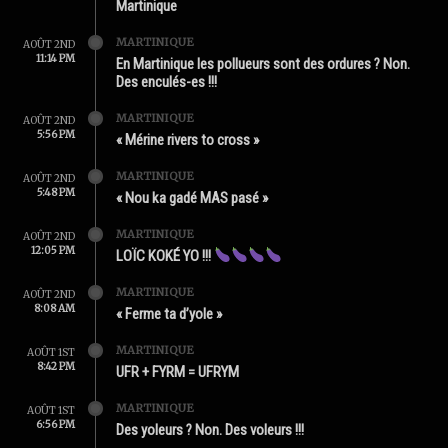
Martinique
MARTINIQUE
AOÛT 2ND
11:14 PM
En Martinique les pollueurs sont des ordures ? Non.
Des enculés-es !!!
MARTINIQUE
AOÛT 2ND
5:56 PM
« Mérine rivers to cross »
MARTINIQUE
AOÛT 2ND
5:48 PM
« Nou ka gadé MAS pasé »
MARTINIQUE
AOÛT 2ND
12:05 PM
LOÏC KOKÉ YO !!!
MARTINIQUE
AOÛT 2ND
8:08 AM
« Ferme ta d’yole »
MARTINIQUE
AOÛT 1ST
8:42 PM
UFR + FYRM = UFRYM
MARTINIQUE
AOÛT 1ST
6:56 PM
Des yoleurs ? Non. Des voleurs !!!