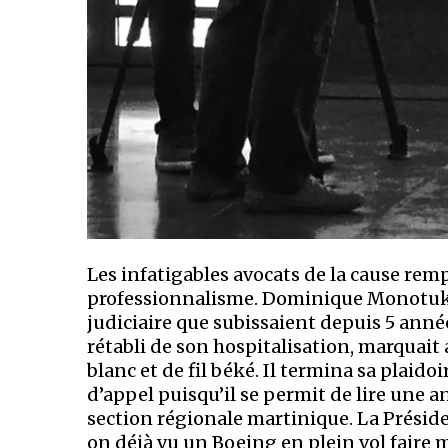
Les infatigables avocats de la cause remp
professionnalisme. Dominique Monotuka
judiciaire que subissaient depuis 5 anné
rétabli de son hospitalisation, marquait a
blanc et de fil béké. Il termina sa plaido
d’appel puisqu’il se permit de lire une a
section régionale martinique. La Préside
on déjà vu un Boeing en plein vol faire m