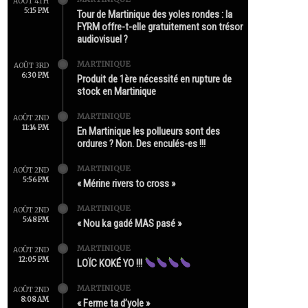
AOÛT 4TH
5:15 PM
Tour de Martinique des yoles rondes : la
FYRM offre-t-elle gratuitement son trésor
audiovisuel ?
MARTINIQUE
AOÛT 3RD
6:30 PM
Produit de 1ère nécessité en rupture de
stock en Martinique
MARTINIQUE
AOÛT 2ND
11:14 PM
En Martinique les pollueurs sont des
ordures ? Non. Des enculés-es !!!
MARTINIQUE
AOÛT 2ND
5:56 PM
« Mérine rivers to cross »
MARTINIQUE
AOÛT 2ND
5:48 PM
« Nou ka gadé MAS pasé »
MARTINIQUE
AOÛT 2ND
12:05 PM
LOÏC KOKÉ YO !!!
MARTINIQUE
AOÛT 2ND
8:08 AM
« Ferme ta d’yole »