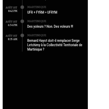
MARTINIQUE
AOÛT 1ST
8:42 PM
UFR + FYRM = UFRYM
MARTINIQUE
AOÛT 1ST
6:56 PM
Des yoleurs ? Non. Des voleurs !!!
MARTINIQUE
AOÛT 1ST
8:35 AM
Bernard Hayot doit-il remplacer Serge
Letchimy à la Collectivité Territoriale de
Martinique ?