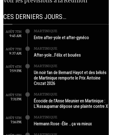
Voir les prévisions à la Réunion
CES DERNIERS JOURS…
MARTINIQUE
AOÛT 7TH
9:45 AM
Entre after-yole et after-gynéco
MARTINIQUE
AOÛT 7TH
9:37 AM
After-yole…Félix et bouées
MARTINIQUE
AOÛT 6TH
7:59 PM
Un noir fan de Bernard Hayot et des békés
de Martinique remporte le Prix Antoine
Crozat 2026
MARTINIQUE
AOÛT 5TH
7:31 PM
Écocide de l’Anse Meunier en Martinique :
L’Assaupamar dépose une plainte contre X
MARTINIQUE
AOÛT 5TH
7:16 PM
Hermann Rose -Élie …ça va mieux
MARTINIQUE