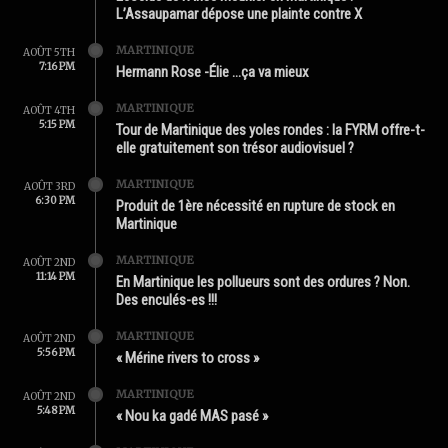
L’Assaupamar dépose une plainte contre X
MARTINIQUE
AOÛT 5TH
7:16 PM
Hermann Rose -Élie …ça va mieux
MARTINIQUE
AOÛT 4TH
5:15 PM
Tour de Martinique des yoles rondes : la FYRM offre-t-
elle gratuitement son trésor audiovisuel ?
MARTINIQUE
AOÛT 3RD
6:30 PM
Produit de 1ère nécessité en rupture de stock en
Martinique
MARTINIQUE
AOÛT 2ND
11:14 PM
En Martinique les pollueurs sont des ordures ? Non.
Des enculés-es !!!
MARTINIQUE
AOÛT 2ND
5:56 PM
« Mérine rivers to cross »
MARTINIQUE
AOÛT 2ND
5:48 PM
« Nou ka gadé MAS pasé »