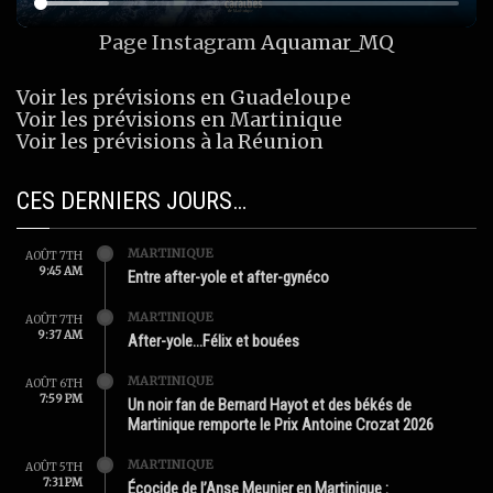
Page Instagram
Aquamar_MQ
Voir les prévisions en Guadeloupe
Voir les prévisions en Martinique
Voir les prévisions à la Réunion
CES DERNIERS JOURS…
MARTINIQUE
AOÛT 7TH
9:45 AM
Entre after-yole et after-gynéco
MARTINIQUE
AOÛT 7TH
9:37 AM
After-yole…Félix et bouées
MARTINIQUE
AOÛT 6TH
7:59 PM
Un noir fan de Bernard Hayot et des békés de
Martinique remporte le Prix Antoine Crozat 2026
MARTINIQUE
AOÛT 5TH
7:31 PM
Écocide de l’Anse Meunier en Martinique :