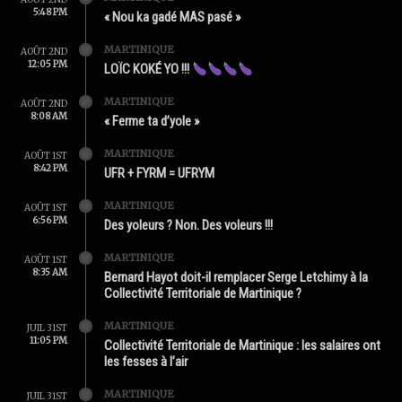
5:48 PM
« Nou ka gadé MAS pasé »
MARTINIQUE
AOÛT 2ND
12:05 PM
LOÏC KOKÉ YO !!!
MARTINIQUE
AOÛT 2ND
8:08 AM
« Ferme ta d’yole »
MARTINIQUE
AOÛT 1ST
8:42 PM
UFR + FYRM = UFRYM
MARTINIQUE
AOÛT 1ST
6:56 PM
Des yoleurs ? Non. Des voleurs !!!
MARTINIQUE
AOÛT 1ST
8:35 AM
Bernard Hayot doit-il remplacer Serge Letchimy à la
Collectivité Territoriale de Martinique ?
MARTINIQUE
JUIL 31ST
11:05 PM
Collectivité Territoriale de Martinique : les salaires ont
les fesses à l’air
MARTINIQUE
JUIL 31ST