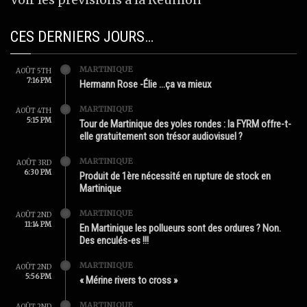
CES DERNIERS JOURS…
MARTINIQUE
AOÛT 5TH
7:16 PM
Hermann Rose -Élie …ça va mieux
MARTINIQUE
AOÛT 4TH
5:15 PM
Tour de Martinique des yoles rondes : la FYRM offre-t-
elle gratuitement son trésor audiovisuel ?
MARTINIQUE
AOÛT 3RD
6:30 PM
Produit de 1ère nécessité en rupture de stock en
Martinique
MARTINIQUE
AOÛT 2ND
11:14 PM
En Martinique les pollueurs sont des ordures ? Non.
Des enculés-es !!!
MARTINIQUE
AOÛT 2ND
5:56 PM
« Mérine rivers to cross »
MARTINIQUE
AOÛT 2ND